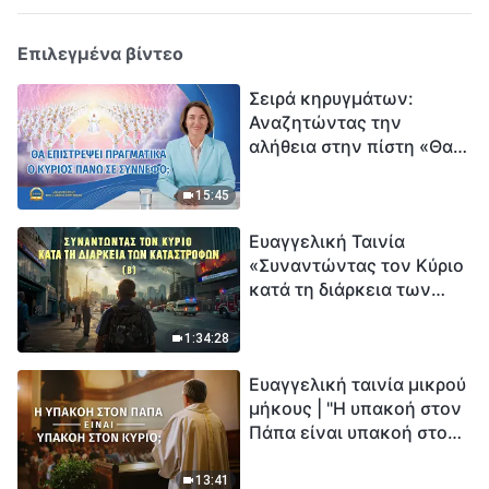
Επιλεγμένα βίντεο
Σειρά κηρυγμάτων:
Αναζητώντας την
αλήθεια στην πίστη «Θα
επιστρέψει πραγματικά ο
Κύριος πάνω σε
15:45
σύννεφο;»
Ευαγγελική Ταινία
«Συναντώντας τον Κύριο
κατά τη διάρκεια των
καταστροφών» (B) Η Γη
εισέρχεται σε μια
1:34:28
«περίοδο μαζικής
Ευαγγελική ταινία μικρού
εξαφάνισης». Οι
μήκους | "Η υπακοή στον
καταστροφές χτυπούν.
Πάπα είναι υπακοή στον
Ξεκινά η αντίστροφη
Κύριο;"
μέτρηση για την
ανθρωπότητα. Έχεις βρει
13:41