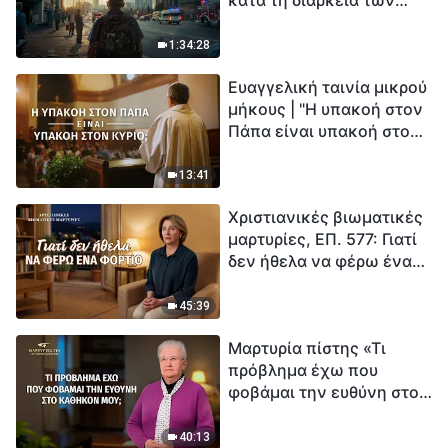
καταστροφών» (B) Η Γη
εισέρχεται σε μια
1:34:28
«περίοδο μαζικής
Ευαγγελική ταινία μικρού
εξαφάνισης». Οι
μήκους | "Η υπακοή στον
καταστροφές χτυπούν.
Πάπα είναι υπακοή στον
Ξεκινά η αντίστροφη
Κύριο;"
μέτρηση για την
ανθρωπότητα. Έχεις βρει
13:41
τρόπο να επιβιώσεις;
Χριστιανικές βιωματικές
μαρτυρίες, ΕΠ. 577: Γιατί
δεν ήθελα να φέρω ένα
φορτίο
45:39
Μαρτυρία πίστης «Τι
πρόβλημα έχω που
φοβάμαι την ευθύνη στο
καθήκον μου;»
40:13