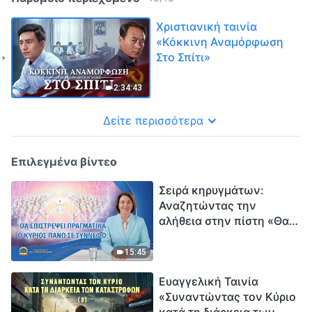
Χριστιανική ταινία
«Κόκκινη Αναμόρφωση
Στο Σπίτι»
2:34:43
Δείτε περισσότερα
Επιλεγμένα βίντεο
Σειρά κηρυγμάτων:
Αναζητώντας την
αλήθεια στην πίστη «Θα
επιστρέψει πραγματικά ο
Κύριος πάνω σε
15:45
σύννεφο;»
Ευαγγελική Ταινία
«Συναντώντας τον Κύριο
κατά τη διάρκεια των