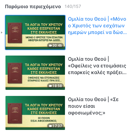
Παρόμοιο περιεχόμενο
140
/
157
Ομιλία του Θεού | «Μόνο
ο Χριστός των εσχάτων
ημερών μπορεί να δώσει
στον άνθρωπο την οδό
για την αιώνια ζωή»
30:46
Ομιλία του Θεού |
«Οφείλεις να ετοιμάσεις
επαρκείς καλές πράξεις
για τον προορισμό σου»
18:58
Ομιλία του Θεού | «Σε
ποιον είσαι
αφοσιωμένος;»
17:37