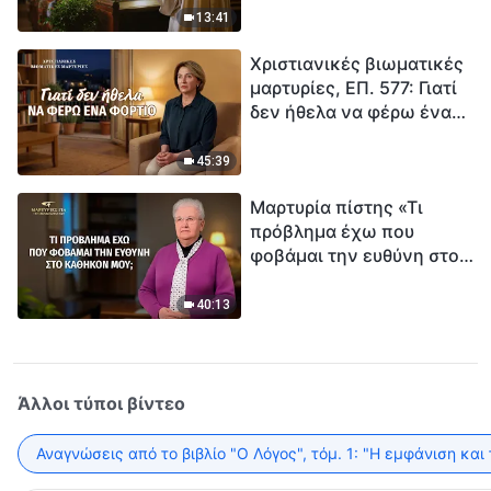
ανθρωπότητα. Έχεις βρει
13:41
τρόπο να επιβιώσεις;
Χριστιανικές βιωματικές
μαρτυρίες, ΕΠ. 577: Γιατί
δεν ήθελα να φέρω ένα
φορτίο
45:39
Μαρτυρία πίστης «Τι
πρόβλημα έχω που
φοβάμαι την ευθύνη στο
καθήκον μου;»
40:13
Άλλοι τύποι βίντεο
Αναγνώσεις από το βιβλίο "Ο Λόγος", τόμ. 1: "Η εμφάνιση και