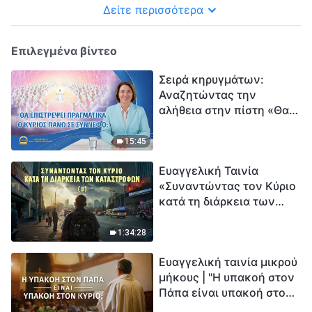
Δείτε περισσότερα
Επιλεγμένα βίντεο
Σειρά κηρυγμάτων:
Αναζητώντας την
αλήθεια στην πίστη «Θα
επιστρέψει πραγματικά ο
Κύριος πάνω σε
15:45
σύννεφο;»
Ευαγγελική Ταινία
«Συναντώντας τον Κύριο
κατά τη διάρκεια των
καταστροφών» (B) Η Γη
εισέρχεται σε μια
1:34:28
«περίοδο μαζικής
Ευαγγελική ταινία μικρού
εξαφάνισης». Οι
μήκους | "Η υπακοή στον
καταστροφές χτυπούν.
Πάπα είναι υπακοή στον
Ξεκινά η αντίστροφη
Κύριο;"
μέτρηση για την