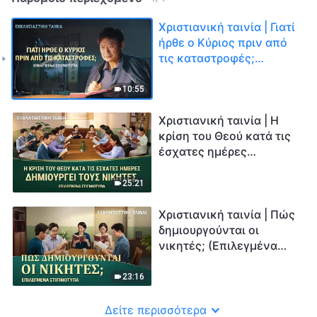
Χριστιανική ταινία | Γιατί
ήρθε ο Κύριος πριν από
τις καταστροφές;
(Επιλεγμένα
στιγμιότυπα)
10:55
Χριστιανική ταινία | Η
κρίση του Θεού κατά τις
έσχατες ημέρες
δημιουργεί τους νικητές
(Επιλεγμένα
25:21
στιγμιότυπα)
Χριστιανική ταινία | Πώς
δημιουργούνται οι
νικητές; (Επιλεγμένα
στιγμιότυπα)
23:16
Δείτε περισσότερα