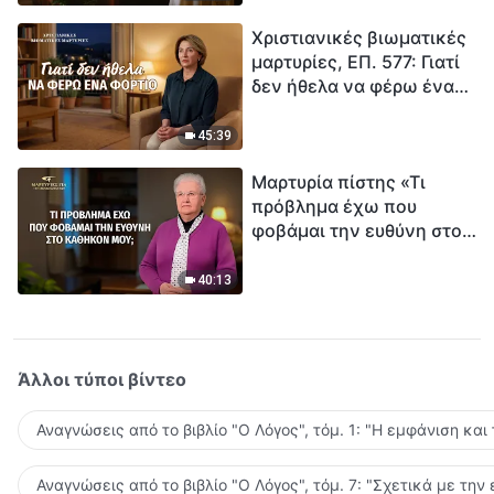
τρόπο να επιβιώσεις;
Χριστιανικές βιωματικές
μαρτυρίες, ΕΠ. 577: Γιατί
δεν ήθελα να φέρω ένα
φορτίο
45:39
Μαρτυρία πίστης «Τι
πρόβλημα έχω που
φοβάμαι την ευθύνη στο
καθήκον μου;»
40:13
Άλλοι τύποι βίντεο
Αναγνώσεις από το βιβλίο "Ο Λόγος", τόμ. 1: "Η εμφάνιση και
Αναγνώσεις από το βιβλίο "Ο Λόγος", τόμ. 7: "Σχετικά με την