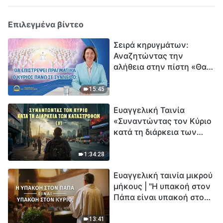
Επιλεγμένα βίντεο
Σειρά κηρυγμάτων:
Αναζητώντας την
αλήθεια στην πίστη «Θα
επιστρέψει πραγματικά ο
Κύριος πάνω σε
15:45
σύννεφο;»
Ευαγγελική Ταινία
«Συναντώντας τον Κύριο
κατά τη διάρκεια των
καταστροφών» (B) Η Γη
εισέρχεται σε μια
1:34:28
«περίοδο μαζικής
Ευαγγελική ταινία μικρού
εξαφάνισης». Οι
μήκους | "Η υπακοή στον
καταστροφές χτυπούν.
Πάπα είναι υπακοή στον
Ξεκινά η αντίστροφη
Κύριο;"
μέτρηση για την
ανθρωπότητα. Έχεις βρει
13:41