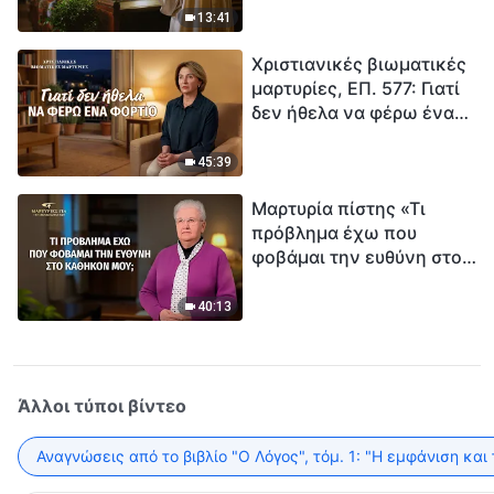
ανθρωπότητα. Έχεις βρει
13:41
τρόπο να επιβιώσεις;
Χριστιανικές βιωματικές
μαρτυρίες, ΕΠ. 577: Γιατί
δεν ήθελα να φέρω ένα
φορτίο
45:39
Μαρτυρία πίστης «Τι
πρόβλημα έχω που
φοβάμαι την ευθύνη στο
καθήκον μου;»
40:13
Άλλοι τύποι βίντεο
Αναγνώσεις από το βιβλίο "Ο Λόγος", τόμ. 1: "Η εμφάνιση και