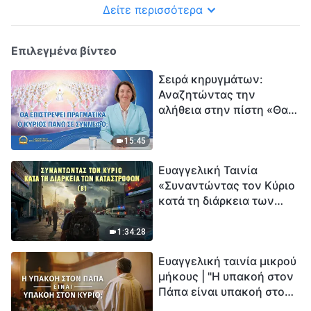
Δείτε περισσότερα
Επιλεγμένα βίντεο
Σειρά κηρυγμάτων:
Αναζητώντας την
αλήθεια στην πίστη «Θα
επιστρέψει πραγματικά ο
Κύριος πάνω σε
15:45
σύννεφο;»
Ευαγγελική Ταινία
«Συναντώντας τον Κύριο
κατά τη διάρκεια των
καταστροφών» (B) Η Γη
εισέρχεται σε μια
1:34:28
«περίοδο μαζικής
Ευαγγελική ταινία μικρού
εξαφάνισης». Οι
μήκους | "Η υπακοή στον
καταστροφές χτυπούν.
Πάπα είναι υπακοή στον
Ξεκινά η αντίστροφη
Κύριο;"
μέτρηση για την