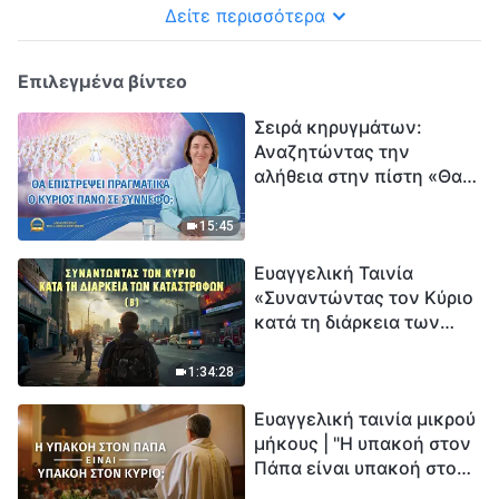
Δείτε περισσότερα
Επιλεγμένα βίντεο
Σειρά κηρυγμάτων:
Αναζητώντας την
αλήθεια στην πίστη «Θα
επιστρέψει πραγματικά ο
Κύριος πάνω σε
15:45
σύννεφο;»
Ευαγγελική Ταινία
«Συναντώντας τον Κύριο
κατά τη διάρκεια των
καταστροφών» (B) Η Γη
εισέρχεται σε μια
1:34:28
«περίοδο μαζικής
Ευαγγελική ταινία μικρού
εξαφάνισης». Οι
μήκους | "Η υπακοή στον
καταστροφές χτυπούν.
Πάπα είναι υπακοή στον
Ξεκινά η αντίστροφη
Κύριο;"
μέτρηση για την