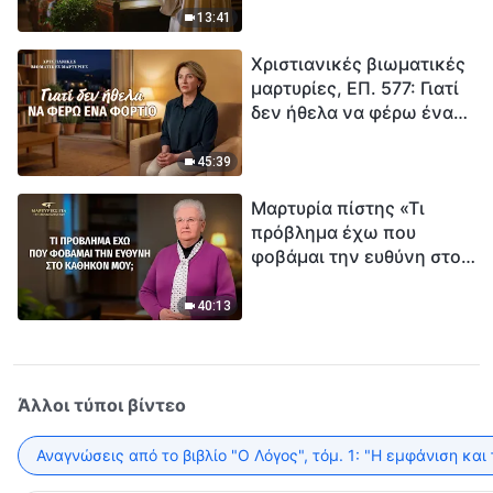
ανθρωπότητα. Έχεις βρει
13:41
τρόπο να επιβιώσεις;
Χριστιανικές βιωματικές
μαρτυρίες, ΕΠ. 577: Γιατί
δεν ήθελα να φέρω ένα
φορτίο
45:39
Μαρτυρία πίστης «Τι
πρόβλημα έχω που
φοβάμαι την ευθύνη στο
καθήκον μου;»
40:13
Άλλοι τύποι βίντεο
Αναγνώσεις από το βιβλίο "Ο Λόγος", τόμ. 1: "Η εμφάνιση και