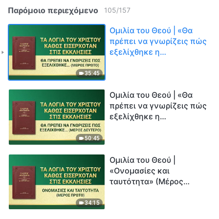
Παρόμοιο περιεχόμενο
105
/
157
Ομιλία του Θεού | «Θα
πρέπει να γνωρίζεις πώς
εξελίχθηκε η
ανθρωπότητα στο
σύνολό της μέχρι την
35:45
σήμερον ημέρα» (Μέρος
πρώτο)
Ομιλία του Θεού | «Θα
πρέπει να γνωρίζεις πώς
εξελίχθηκε η
ανθρωπότητα στο
σύνολό της μέχρι την
50:45
σήμερον ημέρα» (Μέρος
δεύτερο)
Ομιλία του Θεού |
«Ονομασίες και
ταυτότητα» (Μέρος
πρώτο)
34:15