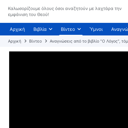
Καλωσορίζουμε όλους όσοι αναζητούν με λαχτάρα την
εμφάνιση του Θεού!
Αρχική
Βιβλία
Βίντεο
Ύμνοι
Αναγνώ
Αρχική
Βίντεο
Αναγνώσεις από το βιβλίο "Ο Λόγος", τόμ