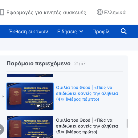
(4)» (Μέρος δεύτερο)
41:36
Εφαρμογές για κινητές συσκευές
Ελληνικά
Ομιλία του Θεού | «Πώς να
επιδιώκει κανείς την αλήθεια
Έκθεση εικόνων
Ειδήσεις
Προφίλ
(4)» (Μέρος τρίτο)
40:22
Ομιλία του Θεού | «Πώς να
επιδιώκει κανείς την αλήθεια
Παρόμοιο περιεχόμενο
21
/
57
(4)» (Μέρος τέταρτο)
48:36
Ομιλία του Θεού | «Πώς να
επιδιώκει κανείς την αλήθεια
(4)» (Μέρος πέμπτο)
52:27
Ομιλία του Θεού | «Πώς να
επιδιώκει κανείς την αλήθεια
(5)» (Μέρος πρώτο)