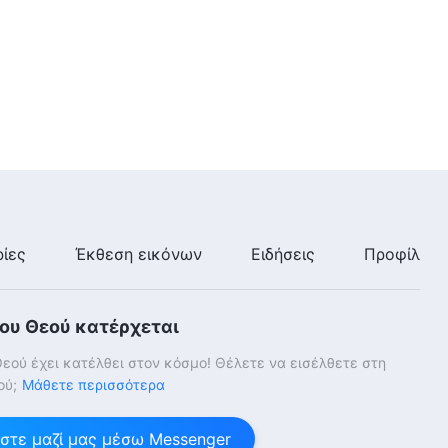
αμαρτιών μας αποτελεί
πράγματι το εισιτήριο για τη
13:38
βασιλεία των ουρανών;"
ίες
Έκθεση εικόνων
Ειδήσεις
Προφίλ
του Θεού κατέρχεται
Θεού έχει κατέλθει στον κόσμο! Θέλετε να εισέλθετε στη
ού;
Μάθετε περισσότερα
στε μαζί μας μέσω Messenger