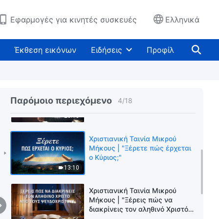
να ακούσουμε κατά την
υποδοχή του Κυρίου;"
9:33
Εφαρμογές για κινητές συσκευές
Ελληνικά
Χριστιανική Ταινία Μικρού
Μήκους | "Ανάπτυξη εν μέσω
Έκθεση εικόνων
Ειδήσεις
Προφίλ
δοκιμασιών"
19:50
Χριστιανική Ταινία Μικρού
Μήκους | "Αφύπνιση εν μέσω
Παρόμοιο περιεχόμενο
4
/
18
Κρίσεως"
26:13
Χριστιανική Ταινία Μικρού
Μήκους | "Ξέρετε πώς έρχεται
ο Κύριος;"
13:10
Χριστιανική Ταινία Μικρού
Μήκους | "Ξέρεις πώς να
διακρίνεις τον αληθινό Χριστό
από τους ψευδόχριστους;"