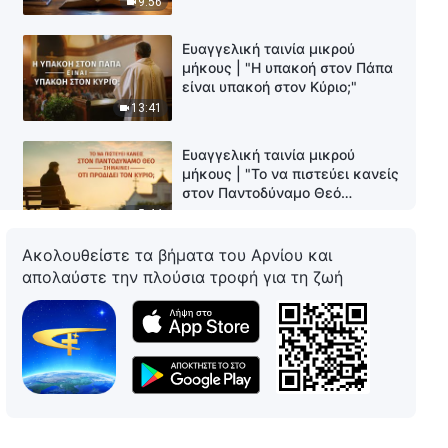
9:56
Ευαγγελική ταινία μικρού
μήκους | "Η υπακοή στον Πάπα
είναι υπακοή στον Κύριο;"
13:41
Ευαγγελική ταινία μικρού
μήκους | "Το να πιστεύει κανείς
στον Παντοδύναμο Θεό
σημαίνει ότι προδίδει τον
5:44
Κύριο;"
Ακολουθείστε τα βήματα του Αρνίου και
Χριστιανική Ταινία Μικρού
απολαύστε την πλούσια τροφή για τη ζωή
Μήκους | "Κατανοείς το τριών
σταδίων έργο του Θεού για τη
σωτηρία του ανθρώπου;"
13:58
Χριστιανική Ταινία Μικρού
Μήκους | "Γιατί οι πάστορες του
θρησκευτικού κόσμου δεν
αφήνουν τους ανθρώπους να
8:55
ερευνούν την αληθινή οδό;"