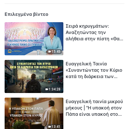
Επιλεγμένα βίντεο
Σειρά κηρυγμάτων:
Αναζητώντας την
αλήθεια στην πίστη «Θα
επιστρέψει πραγματικά ο
Κύριος πάνω σε
15:45
σύννεφο;»
Ευαγγελική Ταινία
«Συναντώντας τον Κύριο
κατά τη διάρκεια των
καταστροφών» (B) Η Γη
εισέρχεται σε μια
1:34:28
«περίοδο μαζικής
Ευαγγελική ταινία μικρού
εξαφάνισης». Οι
μήκους | "Η υπακοή στον
καταστροφές χτυπούν.
Πάπα είναι υπακοή στον
Ξεκινά η αντίστροφη
Κύριο;"
μέτρηση για την
ανθρωπότητα. Έχεις βρει
13:41