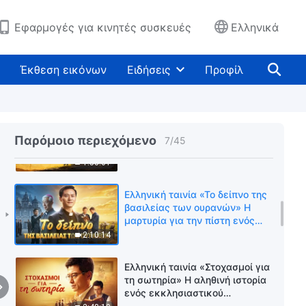
βασιλείας»
1:40:00
Εφαρμογές για κινητές συσκευές
Ελληνικά
Ελληνική Χριστιανική ταινία «Ο
πάστορας σύζυγός μου κι εγώ»
Έκθεση εικόνων
Ειδήσεις
Προφίλ
2:02:47
Ελληνική ταινία «Ένα
επικίνδυνο ευαγγελικό ταξίδι»
Παρόμοιο περιεχόμενο
7
/
45
1:58:01
Ελληνική ταινία «Το δείπνο της
βασιλείας των ουρανών» Η
μαρτυρία για την πίστη ενός
καθολικού ιερέα
2:10:14
Ελληνική ταινία «Στοχασμοί για
τη σωτηρία» Η αληθινή ιστορία
ενός εκκλησιαστικού
πρεσβύτερου