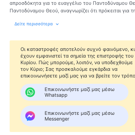
απροσδόκητα για το ευαγγέλιο του Παντοδύναμου Θεο
Παντοδύναμου Θεού, αναγνωρίζει ότι πρόκειται για τ
επιστρέψας Κύριος Ιησούς, και Τον αποδέχεται με χα
Δείτε περισσότερα
επίσκοποι και οι άλλοι ιερείς το ανακαλύψουν αυτό, 
εμποδίσουν να αποδεχτεί τον Παντοδύναμο Θεό. Στέ
εκκλησία που επιβλέπει, σε μια προσπάθεια να τον α
βλέπει τα σατανικά πρόσωπα των επισκόπων και των 
Οι καταστροφές αποτελούν συχνό φαινόμενο, κι
στον Θεό, και παραιτείται από τη θέση του ιερέα, εγκ
έχουν εμφανιστεί τα σημεία της επιστροφής του
Κυρίου. Πώς μπορούμε, λοιπόν, να υποδεχθούμε
και να καταθέτει ενεργά μαρτυρία για το ευαγγέλιο 
τον Κύριο; Σας προσκαλούμε εγκάρδια να
στραφούν προς τον Παντοδύναμο Θεό και αρχίζει να 
επικοινωνήσετε μαζί μας για να βρείτε τον τρόπο
επιδεικνύοντας συχνά πόσο έργο έχει κάνει και πόσο
αδελφών. Η αλαζονική του διάθεση διογκώνεται όλο
Επικοινωνήστε μαζί μας μέσω
υπεροπτικά, κάνει ό,τι κρίνει σωστό ο ίδιος και δεν
Whatsapp
συλληφθεί σε μια συνάθροιση. Αρχίζει να κάνει αυτοκ
την πλύση εγκεφάλου του Κομμουνιστικού Κόμματος
Επικοινωνήστε μαζί μας μέσω
βλέπει ότι είναι απίστευτα αλαζόνας και χωρίς λογική
Messenger
βρίσκεται στο μονοπάτι ενός αντίχριστου. Χωρίς την κ
είχε σίγουρα χαθεί επειδή αντιστάθηκε στον Θεό. Ο 