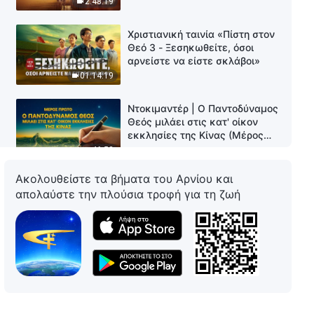
2:48:19
Χριστιανική ταινία «Πίστη στον
Θεό 3 - Ξεσηκωθείτε, όσοι
αρνείστε να είστε σκλάβοι»
01:14:19
Ντοκιμαντέρ | Ο Παντοδύναμος
Θεός μιλάει στις κατ' οίκον
εκκλησίες της Κίνας (Μέρος
Πρώτο)
46:53
Ακολουθείστε τα βήματα του Αρνίου και
χριστιανική ταινία «Πίστη στον
απολαύστε την πλούσια τροφή για τη ζωή
Θεό 2 - Μετά το γκρέμισμα της
εκκλησίας»
1:29:54
Χριστιανική ταινία «Η αγάπη
μιας μητέρας» Πώς να
καθοδηγήσετε τα παιδιά προς
μια ευτυχισμένη ζωή
1:41:32