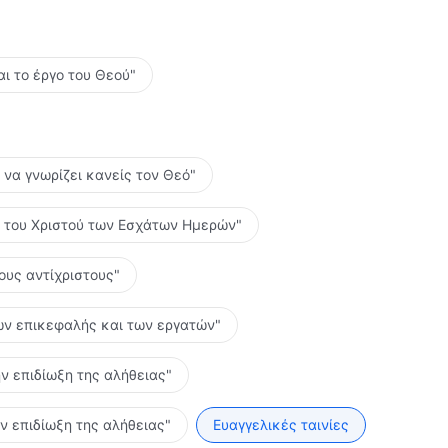
δίζει κάποιον εξαγνισμό και κάποια μεταμόρφωση της
ίσει τόσο πολλά και ότι παρευρίσκεται πραγματικά στο
αι το έργο του Θεού"
ο να γνωρίζει κανείς τον Θεό"
ες του Χριστού των Εσχάτων Ημερών"
τους αντίχριστους"
 των επικεφαλής και των εργατών"
ην επιδίωξη της αλήθειας"
ην επιδίωξη της αλήθειας"
Ευαγγελικές ταινίες