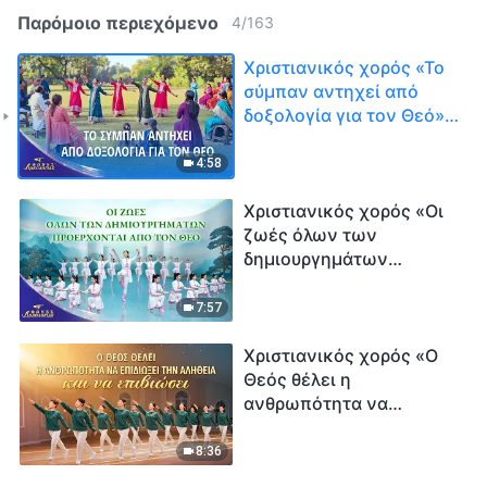
Παρόμοιο περιεχόμενο
4
/
163
Χριστιανικός χορός «Το
σύμπαν αντηχεί από
δοξολογία για τον Θεό» |
Φωνές δοξολογίας 2026
4:58
Χριστιανικός χορός «Οι
ζωές όλων των
δημιουργημάτων
προέρχονται από τον
Θεό» | Φωνές
7:57
δοξολογίας 2026
Χριστιανικός χορός «Ο
Θεός θέλει η
ανθρωπότητα να
επιδιώξει την αλήθεια
και να επιβιώσει»
8:36