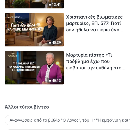
ανθρωπότητα. Έχεις βρει
13:41
τρόπο να επιβιώσεις;
Χριστιανικές βιωματικές
μαρτυρίες, ΕΠ. 577: Γιατί
δεν ήθελα να φέρω ένα
φορτίο
45:39
Μαρτυρία πίστης «Τι
πρόβλημα έχω που
φοβάμαι την ευθύνη στο
καθήκον μου;»
40:13
Άλλοι τύποι βίντεο
Αναγνώσεις από το βιβλίο "Ο Λόγος", τόμ. 1: "Η εμφάνιση και