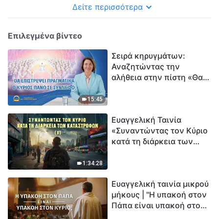
Δείτε περισσότερα
Επιλεγμένα βίντεο
Σειρά κηρυγμάτων:
Αναζητώντας την
αλήθεια στην πίστη «Θα
επιστρέψει πραγματικά ο
Κύριος πάνω σε
15:45
σύννεφο;»
Ευαγγελική Ταινία
«Συναντώντας τον Κύριο
κατά τη διάρκεια των
καταστροφών» (B) Η Γη
εισέρχεται σε μια
1:34:28
«περίοδο μαζικής
Ευαγγελική ταινία μικρού
εξαφάνισης». Οι
μήκους | "Η υπακοή στον
καταστροφές χτυπούν.
Πάπα είναι υπακοή στον
Ξεκινά η αντίστροφη
Κύριο;"
μέτρηση για την