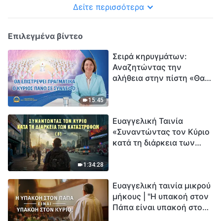
Δείτε περισσότερα
Επιλεγμένα βίντεο
Σειρά κηρυγμάτων:
Αναζητώντας την
αλήθεια στην πίστη «Θα
επιστρέψει πραγματικά ο
Κύριος πάνω σε
15:45
σύννεφο;»
Ευαγγελική Ταινία
«Συναντώντας τον Κύριο
κατά τη διάρκεια των
καταστροφών» (B) Η Γη
εισέρχεται σε μια
1:34:28
«περίοδο μαζικής
Ευαγγελική ταινία μικρού
εξαφάνισης». Οι
μήκους | "Η υπακοή στον
καταστροφές χτυπούν.
Πάπα είναι υπακοή στον
Ξεκινά η αντίστροφη
Κύριο;"
μέτρηση για την