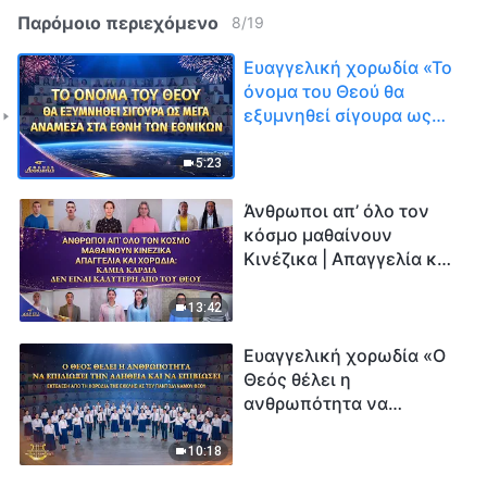
Παρόμοιο περιεχόμενο
8
/
19
Ευαγγελική χορωδία «Το
όνομα του Θεού θα
εξυμνηθεί σίγουρα ως
μέγα ανάμεσα στα έθνη
των Εθνικών» | Φωνές
5:23
δοξολογίας 2026
Άνθρωποι απ’ όλο τον
κόσμο μαθαίνουν
Κινέζικα | Απαγγελία και
Χορωδία: Καμία καρδιά
δεν είναι καλύτερη από
13:42
του Θεού
Ευαγγελική χορωδία «Ο
Θεός θέλει η
ανθρωπότητα να
επιδιώξει την αλήθεια
και να επιβιώσει»
10:18