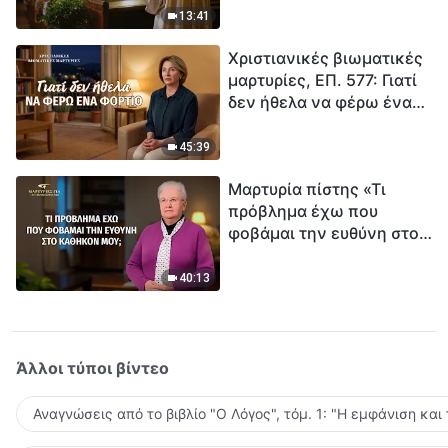
ανθρωπότητα. Έχεις βρει
13:41
τρόπο να επιβιώσεις;
Χριστιανικές βιωματικές
μαρτυρίες, ΕΠ. 577: Γιατί
δεν ήθελα να φέρω ένα
φορτίο
45:39
Μαρτυρία πίστης «Τι
πρόβλημα έχω που
φοβάμαι την ευθύνη στο
καθήκον μου;»
40:13
Άλλοι τύποι βίντεο
Αναγνώσεις από το βιβλίο "Ο Λόγος", τόμ. 1: "Η εμφάνιση και