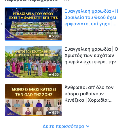
Ευαγγελική χορωδία «Η
βασιλεία του Θεού έχει
εμφανιστεί επί γης» |
Φωνές δοξολογίας 2026
5:30
Ευαγγελική χορωδία | Ο
Χριστός των εσχάτων
ημερών έχει φέρει την
Εποχή της Βασιλείας |
Φωνές δοξολογίας 2026
4:00
Άνθρωποι απ’ όλο τον
κόσμο μαθαίνουν
Κινέζικα | Χορωδία:
Μόνο ο Θεός κατέχει την
οδό της ζωής | Φωνές
4:59
δοξολογίας 2026
Δείτε περισσότερα