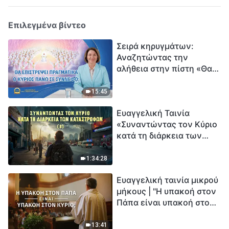
Επιλεγμένα βίντεο
Σειρά κηρυγμάτων:
Αναζητώντας την
αλήθεια στην πίστη «Θα
επιστρέψει πραγματικά ο
Κύριος πάνω σε
15:45
σύννεφο;»
Ευαγγελική Ταινία
«Συναντώντας τον Κύριο
κατά τη διάρκεια των
καταστροφών» (B) Η Γη
εισέρχεται σε μια
1:34:28
«περίοδο μαζικής
Ευαγγελική ταινία μικρού
εξαφάνισης». Οι
μήκους | "Η υπακοή στον
καταστροφές χτυπούν.
Πάπα είναι υπακοή στον
Ξεκινά η αντίστροφη
Κύριο;"
μέτρηση για την
ανθρωπότητα. Έχεις βρει
13:41