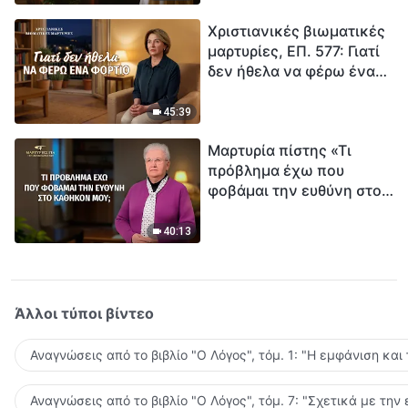
τρόπο να επιβιώσεις;
Χριστιανικές βιωματικές
μαρτυρίες, ΕΠ. 577: Γιατί
δεν ήθελα να φέρω ένα
φορτίο
45:39
Μαρτυρία πίστης «Τι
πρόβλημα έχω που
φοβάμαι την ευθύνη στο
καθήκον μου;»
40:13
Άλλοι τύποι βίντεο
Αναγνώσεις από το βιβλίο "Ο Λόγος", τόμ. 1: "Η εμφάνιση και
Αναγνώσεις από το βιβλίο "Ο Λόγος", τόμ. 7: "Σχετικά με την