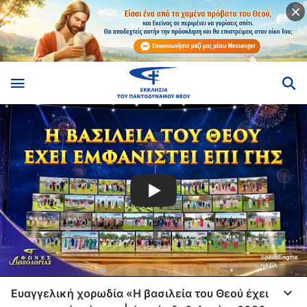
Ευαγγελική χορωδία «Η βασιλεία του Θεού έχει