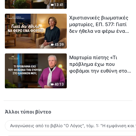
ανθρωπότητα. Έχεις βρει
13:41
τρόπο να επιβιώσεις;
Χριστιανικές βιωματικές
μαρτυρίες, ΕΠ. 577: Γιατί
δεν ήθελα να φέρω ένα
φορτίο
45:39
Μαρτυρία πίστης «Τι
πρόβλημα έχω που
φοβάμαι την ευθύνη στο
καθήκον μου;»
40:13
Άλλοι τύποι βίντεο
Αναγνώσεις από το βιβλίο "Ο Λόγος", τόμ. 1: "Η εμφάνιση και