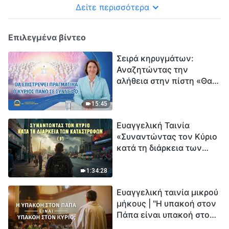
δοξολογίας 2026
Δείτε περισσότερα
Επιλεγμένα βίντεο
Σειρά κηρυγμάτων:
Αναζητώντας την
αλήθεια στην πίστη «Θα
επιστρέψει πραγματικά ο
Κύριος πάνω σε
15:45
σύννεφο;»
Ευαγγελική Ταινία
«Συναντώντας τον Κύριο
κατά τη διάρκεια των
καταστροφών» (B) Η Γη
εισέρχεται σε μια
1:34:28
«περίοδο μαζικής
Ευαγγελική ταινία μικρού
εξαφάνισης». Οι
μήκους | "Η υπακοή στον
καταστροφές χτυπούν.
Πάπα είναι υπακοή στον
Ξεκινά η αντίστροφη
Κύριο;"
μέτρηση για την