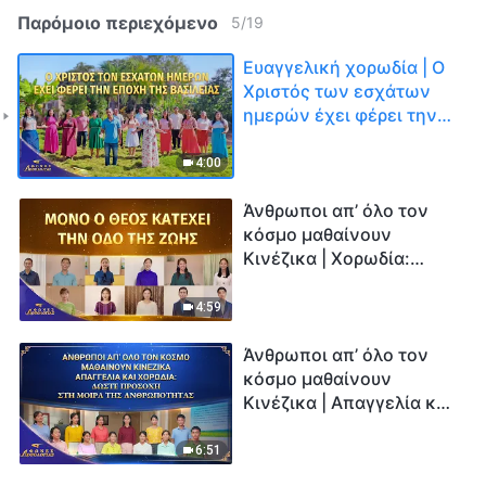
Παρόμοιο περιεχόμενο
5
/
19
Ευαγγελική χορωδία | Ο
Χριστός των εσχάτων
ημερών έχει φέρει την
Εποχή της Βασιλείας |
Φωνές δοξολογίας 2026
4:00
Άνθρωποι απ’ όλο τον
κόσμο μαθαίνουν
Κινέζικα | Χορωδία:
Μόνο ο Θεός κατέχει την
οδό της ζωής | Φωνές
4:59
δοξολογίας 2026
Άνθρωποι απ’ όλο τον
κόσμο μαθαίνουν
Κινέζικα | Απαγγελία και
Χορωδία: Δώστε
προσοχή στη μοίρα της
6:51
ανθρωπότητας | Φωνές