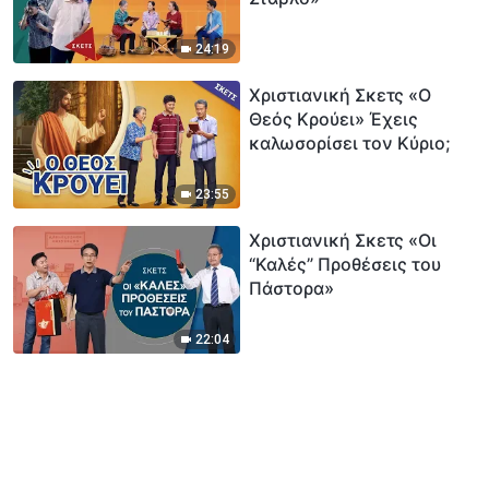
24:19
Χριστιανική Σκετς «Ο
Θεός Κρούει» Έχεις
καλωσορίσει τον Κύριο;
23:55
Χριστιανική Σκετς «Οι
“Καλές” Προθέσεις του
Πάστορα»
22:04