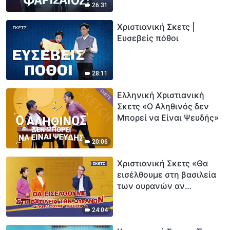
26:31
Χριστιανική Σκετς |
Ευσεβείς πόθοι
28:11
Ελληνική Χριστιανική
Σκετς «Ο Αληθινός δεν
Μπορεί να Είναι Ψευδής»
20:06
Χριστιανική Σκετς «Θα
εισέλθουμε στη βασιλεία
των ουρανών αν
κερδίσουμε τη σωτηρία;»
24:04