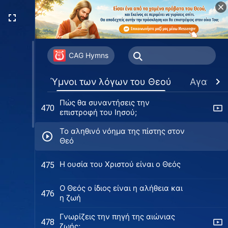
Βασιλείας
Πώς να καταλάβεις την εμφάνιση
467
και το έργο του Χριστού των
εσχάτων καιρών
Ο Θεός είναι Θεός, ο άνθρωπος
468
είναι άνθρωπος
CAG Hymns
Κανείς δεν μπορεί να συλλάβει το
469
Ύμνοι των λόγων του Θεού
Αγαπημ
έργο του Θεού
Πώς θα συναντήσεις την
470
επιστροφή του Ιησού;
Το αληθινό νόημα της πίστης στον
Θεό
H ουσία του Χριστού είναι ο Θεός
475
Ο Θεός ο ίδιος είναι η αλήθεια και
476
η ζωή
Γνωρίζεις την πηγή της αιώνιας
478
ζωής;