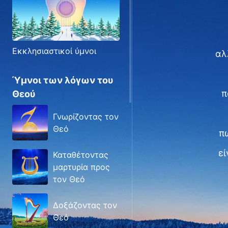
Εκκλησιαστικοί ύμνοι
αλ
Ύμνοι των λόγων του
π
Θεού
Γνωρίζοντας τον
Θεό
π
εί
Καταθέτοντας
μαρτυρία προς
τον Θεό
Δοξάζοντας τον
Θεό