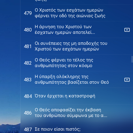
O Χριστός των εσχάτων ημερών
479
φέρνει την οδό της αιώνιας ζωής
Η άρνηση του Χριστού των
480
έσχατων ημερών αποτελεί
βλασφημία του Αγίου Πνεύματος
Οι συνέπειες της μη αποδοχής του
481
Χριστού των εσχάτων ημερών
Ο Θεός φέρνει το τέλος της
482
ανθρωπότητας στον κόσμο
Η ύπαρξη ολόκληρης της
483
ανθρωπότητας βασίζεται στον Θεό
Όταν έρχεται η καταστροφή
484
Ο Θεός αποφασίζει την έκβαση
486
του ανθρώπου σύμφωνα με το αν
αυτός κατέχει την αλήθεια
Σε ποιον είσαι πιστός;
487