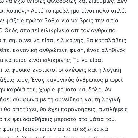
 να έχω τέτοιες φιλοδοξίες και επιθυμίες. Δεν
ω, λοιπόν;» Αυτό το πρόβλημα είναι πολύ απλό.
ν ψάξεις πρώτα βαθιά για να βρεις την αιτία
 Θεός απαιτεί ειλικρίνεια απ’ τον άνθρωπο.
 τι σημαίνει να είσαι ειλικρινής, θα καταλάβεις
ιαθέτει κανονική ανθρώπινη φύση, ένας αληθινός
 κάποιος είναι ειλικρινής; Το να είσαι
ι τα φυσικά ένστικτα, οι σκέψεις και η λογική
άξεις τους; Ένας κανονικός άνθρωπος μπορεί
την καρδιά του, χωρίς ψέματα και δόλο. Αν
γήσει σύμφωνα με τη συνείδηση και τη λογική
αι θα αποτύχει, θα έχει παρανοήσεις, αντιλήψεις
ό τις ψευδαισθήσεις μπροστά στα μάτια του.
ς φύσης. Ικανοποιούν αυτά τα εξωτερικά