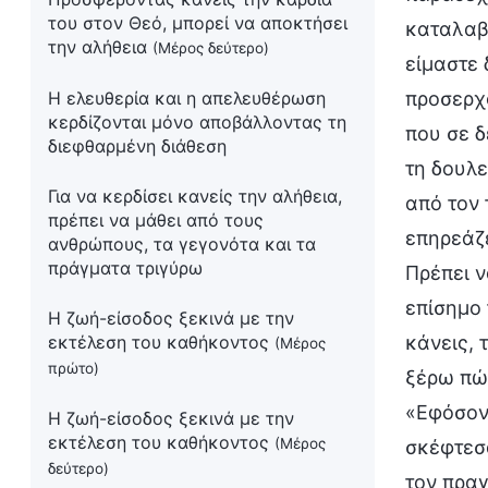
του στον Θεό, μπορεί να αποκτήσει
καταλαβα
την αλήθεια
(Μέρος δεύτερο)
είμαστε 
Η ελευθερία και η απελευθέρωση
προσερχό
κερδίζονται μόνο αποβάλλοντας τη
που σε δ
διεφθαρμένη διάθεση
τη δουλε
Για να κερδίσει κανείς την αλήθεια,
από τον 
πρέπει να μάθει από τους
επηρεάζε
ανθρώπους, τα γεγονότα και τα
πράγματα τριγύρω
Πρέπει ν
επίσημο 
Η ζωή-είσοδος ξεκινά με την
εκτέλεση του καθήκοντος
κάνεις, 
(Μέρος
πρώτο)
ξέρω πώ
«Εφόσον 
Η ζωή-είσοδος ξεκινά με την
εκτέλεση του καθήκοντος
(Μέρος
σκέφτεσα
δεύτερο)
τον πραγ