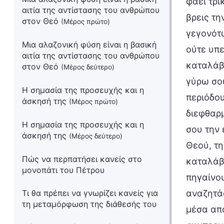
φάει τρι
αιτία της αντίστασης του ανθρώπου
βρεις τη
στον Θεό
(Μέρος πρώτο)
γεγονότω
Μια αλαζονική φύση είναι η βασική
ούτε υπε
αιτία της αντίστασης του ανθρώπου
καταλάβε
στον Θεό
(Μέρος δεύτερο)
γύρω σου
Η σημασία της προσευχής και η
περιόδο
άσκησή της
(Μέρος πρώτο)
διεφθαρμ
Η σημασία της προσευχής και η
σου την 
άσκησή της
(Μέρος δεύτερο)
Θεού, τη
Πώς να περπατήσει κανείς στο
καταλάβε
μονοπάτι του Πέτρου
πηγαίνου
Τι θα πρέπει να γνωρίζει κανείς για
αναζητάς
τη μεταμόρφωση της διάθεσής του
μέσα από