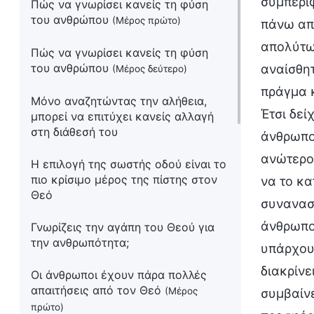
συμπεριφ
Πώς να γνωρίσει κανείς τη φύση
του ανθρώπου
(Μέρος πρώτο)
πάνω από
απολύτως
Πώς να γνωρίσει κανείς τη φύση
του ανθρώπου
αναίσθητ
(Μέρος δεύτερο)
πράγμα κ
Μόνο αναζητώντας την αλήθεια,
Έτσι δεί
μπορεί να επιτύχει κανείς αλλαγή
στη διάθεσή του
άνθρωπος
ανώτεροι
Η επιλογή της σωστής οδού είναι το
πιο κρίσιμο μέρος της πίστης στον
να το κα
Θεό
συναναστ
άνθρωπος
Γνωρίζεις την αγάπη του Θεού για
την ανθρωπότητα;
υπάρχουν
διακρίνε
Οι άνθρωποι έχουν πάρα πολλές
απαιτήσεις από τον Θεό
(Μέρος
συμβαίνε
πρώτο)