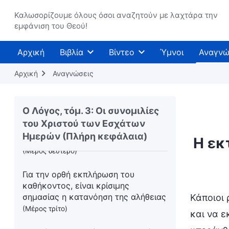
Η επανόρθωση των σχέσεων
Καλωσορίζουμε όλους όσοι αναζητούν με λαχτάρα την
μεταξύ ανθρώπου και Θεού είναι
εμφάνιση του Θεού!
σημαντική
(Μέρος δεύτερο)
Αρχική
Βιβλία
Βίντεο
Ύμνοι
Αναγνώ
Για την ορθή εκπλήρωση του
καθήκοντος, είναι κρίσιμης
Αρχική
Αναγνώσεις
σημασίας η κατανόηση της αλήθειας
(Μέρος πρώτο)
Ο Λόγος, τόμ. 3: Οι συνομιλίες
Για την ορθή εκπλήρωση του
του Χριστού των Εσχάτων
καθήκοντος, είναι κρίσιμης
Ημερών (Πλήρη κεφάλαια)
σημασίας η κατανόηση της αλήθειας
Η εκ
(Μέρος δεύτερο)
Για την ορθή εκπλήρωση του
καθήκοντος, είναι κρίσιμης
σημασίας η κατανόηση της αλήθειας
Κάποιοι 
(Μέρος τρίτο)
και να ε