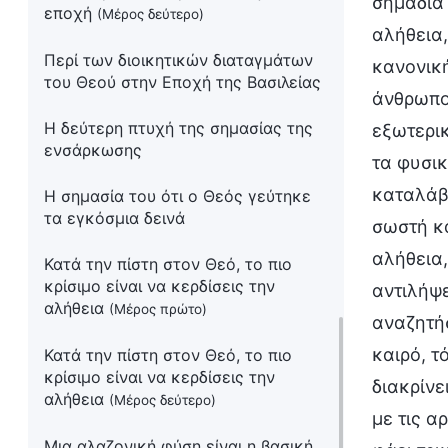
σημάδια 
εποχή
(Μέρος δεύτερο)
αλήθεια,
Περί των διοικητικών διαταγμάτων
κανονική
του Θεού στην Εποχή της Βασιλείας
άνθρωπος
Η δεύτερη πτυχή της σημασίας της
εξωτερικ
ενσάρκωσης
τα φυσικ
καταλάβε
Η σημασία του ότι ο Θεός γεύτηκε
τα εγκόσμια δεινά
σωστή κα
αλήθεια,
Κατά την πίστη στον Θεό, το πιο
κρίσιμο είναι να κερδίσεις την
αντιλήψε
αλήθεια
(Μέρος πρώτο)
αναζητήσ
καιρό, τ
Κατά την πίστη στον Θεό, το πιο
κρίσιμο είναι να κερδίσεις την
διακρίνε
αλήθεια
(Μέρος δεύτερο)
με τις α
Μια αλαζονική φύση είναι η βασική