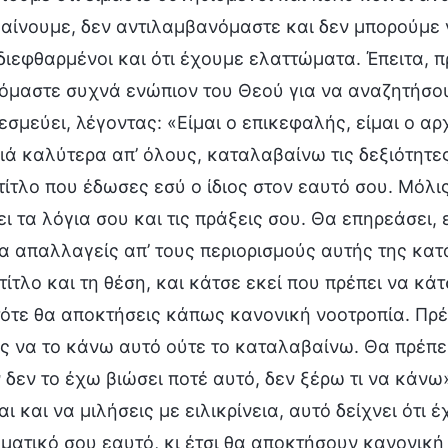
ίνουμε, δεν αντιλαμβανόμαστε και δεν μπορούμε ν
διεφθαρμένοι και ότι έχουμε ελαττώματα. Έπειτα, π
μαστε συχνά ενώπιον του Θεού για να αναζητήσουμ
εσμεύει, λέγοντας: «Είμαι ο επικεφαλής, είμαι ο α
ιά καλύτερα απ’ όλους, καταλαβαίνω τις δεξιότητ
τίτλο που έδωσες εσύ ο ίδιος στον εαυτό σου. Μόλις
ι τα λόγια σου και τις πράξεις σου. Θα επηρεάσει, 
α απαλλαγείς απ’ τους περιορισμούς αυτής της κατ
τίτλο και τη θέση, και κάτσε εκεί που πρέπει να κ
τότε θα αποκτήσεις κάπως κανονική νοοτροπία. Πρέπ
ς να το κάνω αυτό ούτε το καταλαβαίνω. Θα πρέπε
δεν το έχω βιώσει ποτέ αυτό, δεν ξέρω τι να κάνω
ι και να μιλήσεις με ειλικρίνεια, αυτό δείχνει ότι 
ματικό σου εαυτό, κι έτσι θα αποκτήσουν κανονική 