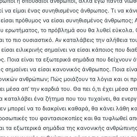
ωποι ή σπουδαίοι άνθρωποι, αλλά εγώ πάντα νιώθω
ί να είμαι ένας συνηθισμένος άνθρωπος. Τι να κάν
ν είσαι πρόθυμος να είσαι συνηθισμένος άνθρωπος; Α
υ ερωτήματος, το πρόβλημά σου θα λυθεί εύκολα. Ο
αι το πιο ουσιαστικό. Αν καταλάβεις την αλήθεια του
α είσαι ειλικρινής σημαίνει να είσαι κάποιος που δ
. Ποια είναι τα εξωτερικά σημάδια που δείχνουν ότι
ής σημαίνει να είσαι κανονικός άνθρωπος. Ποια είνα
ονικών ανθρώπων; Πώς μοιάζουν τα λόγια και οι πρ
ει μέσα απ’ την καρδιά του. Θα πει ό,τι έχει μέσα σ
α καταλάβει ένα ζήτημα που του τυχαίνει, θα ενερ
δεν μπορεί να το διακρίνει καθαρά, θα κάνει λάθη κ
προσωπικές του φαντασιοκοπίες και θα τυφλωθεί απ
αι τα εξωτερικά σημάδια της κανονικής ανθρώπινη