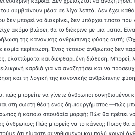
ι ειλικρινή καρδιά. Δεν χρειάζεται να αναζητήσει. 
του συμβαίνουν μέσα σε λίγα λεπτά. Δεν έχει καθ
ου δεν μπορεί να διακρίνει, δεν υπάρχει τίποτα που
είχε ακόμα βιώσει, θα το διέκρινε με μια ματιά. Είν
δήλωση της κανονικής ανθρώπινης φύσης αυτή; (Όχι
ε καμία περίπτωση. Ένας τέτοιος άνθρωπος δεν παρα
ς, ελαττώματα και διεφθαρμένη διάθεση. Μπορεί, λ
ειλικρινή καρδιά για να αναζητήσει και να προσευχη
δηση και τη λογική της κανονικής ανθρώπινης φύση
υ, πώς μπορείτε να γίνετε άνθρωποι συνηθισμένοι κ
σαι στη σωστή θέση ενός δημιουργήματος —πώς μπο
ωπος ή κάποια σπουδαία μορφή; Πώς θα πρέπει να 
ς άνθρωπος; Πώς μπορείς να το κάνεις; Ποιος θα α
ούμε ότι είμαστε συνηθισμένοι και πολύ κοινοί άν