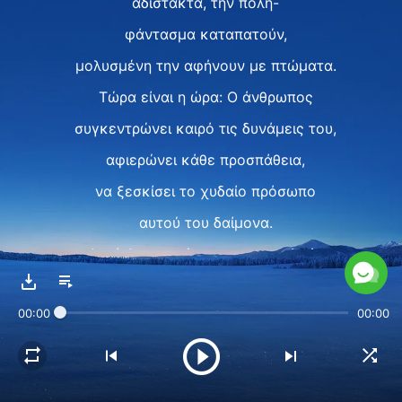
αδίστακτα, την πόλη-
φάντασμα καταπατούν,
μολυσμένη την αφήνουν με πτώματα.
Τώρα είναι η ώρα: Ο άνθρωπος
συγκεντρώνει καιρό τις δυνάμεις του,
αφιερώνει κάθε προσπάθεια,
να ξεσκίσει το χυδαίο πρόσωπο
αυτού του δαίμονα.
Αυτό θα επιτρέψει στους τυφλούς
που έχουν υποστεί
00:00
00:00
κάθε δυστυχία, δυσκολία,
απ’ τον πόνο να ξεσηκωθούν,
να γυρίσουν πλάτη στον διάβολο.