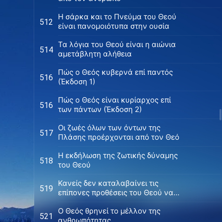
Η σάρκα και το Πνεύμα του Θεού
512
είναι πανομοιότυπα στην ουσία
Τα λόγια του Θεού είναι η αιώνια
514
αμετάβλητη αλήθεια
Πώς ο Θεός κυβερνά επί παντός
516
(Έκδοση 1)
Πώς ο Θεός είναι κυρίαρχος επί
516
των πάντων (Έκδοση 2)
Οι ζωές όλων των όντων της
517
Πλάσης προέρχονται από τον Θεό
Η εκδήλωση της ζωτικής δύναμης
518
του Θεού
Κανείς δεν καταλαβαίνει τις
519
επίπονες προθέσεις του Θεού να
σώσει τον άνθρωπο
Ο Θεός θρηνεί το μέλλον της
521
ανθρωπότητας