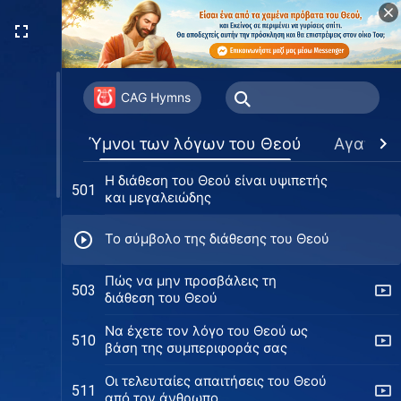
Πώς θα καταλήξει η μοίρα
492
κάποιου στο τέλος;
Ο Θεός συμπαθεί όσους είναι
493
απόλυτα ειλικρινείς απέναντί Του
CAG Hymns
Η προειδοποίηση του Θεού στον
497
Ύμνοι των λόγων του Θεού
Αγαπημ
άνθρωπο
H διάθεση του Θεού είναι υψιπετής
501
και μεγαλειώδης
Το σύμβολο της διάθεσης του Θεού
Πώς να μην προσβάλεις τη
503
διάθεση του Θεού
Να έχετε τον λόγο του Θεού ως
510
βάση της συμπεριφοράς σας
Οι τελευταίες απαιτήσεις του Θεού
511
από τον άνθρωπο