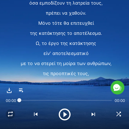
όσα εμποδίζουν τη λατρεία τους,
πρέπει να χαθούν.
Μόνο τότε θα επιτευχθεί
της κατάκτησης το αποτέλεσμα.
Ω, το έργο της κατάκτησης
είν' αποτελεσματικό
με το να στερεί τη μοίρα των ανθρώπων,
τις προοπτικές τους,
παιδεύοντας και κρίνοντας
την επαναστατική τους διάθεση,
00:00
00:00
χωρίς συμφωνίες
ή δίνοντας χάρη κι ευλογίες,
μα στερώντας τους ελευθερίες