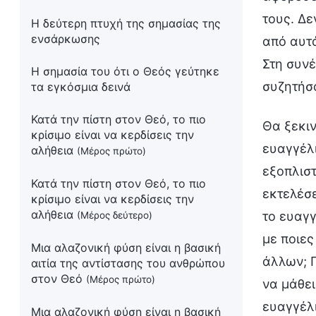
τους. Δε
Η δεύτερη πτυχή της σημασίας της
ενσάρκωσης
από αυτά
Στη συνέ
Η σημασία του ότι ο Θεός γεύτηκε
συζητήσο
τα εγκόσμια δεινά
Κατά την πίστη στον Θεό, το πιο
Θα ξεκινήσω πρώτα τη συναναστροφή μας με τις αλήθειες που πρέπει να καταλάβουν όσοι διαδίδουν το ευαγγέλιο. Και ποιες είναι οι βασικές αλήθειες που πρέπει να καταλάβουν και με τις οποίες πρέπει να εξοπλιστούν όσοι διαδίδουν το ευαγγέλιο; Πώς πρέπει να αντιμετωπίσεις αυτό το καθήκον για να το εκτελέσεις καλά; Πρέπει να εξοπλιστείς με κάποιες αλήθειες του οράματος που απαιτείται για να διαδώσεις το ευαγγέλιο και πρέπει να κατακτήσεις τις αρχές της διάδοσης του ευαγγελίου. Και μόλις τις κατακτήσεις, με ποιες άλλες αλήθειες πρέπει να εξοπλιστείς για να διορθώνεις τις αντιλήψεις και τα προβλήματα των άλλων; Πώς θα πρέπει να μεταχειρίζεσαι όσους ερευνούν την αληθινή οδό; Το πιο σημαντικό στοιχείο είναι να μάθεις να διακρίνεις. Η πρώτη αρχή που πρέπει να καταλάβεις είναι σε ποιους μπορείς να κηρύξεις το ευαγγέλιο και σε ποιους όχι. 
κρίσιμο είναι να κερδίσεις την
αλήθεια
(Μέρος πρώτο)
Κατά την πίστη στον Θεό, το πιο
κρίσιμο είναι να κερδίσεις την
αλήθεια
(Μέρος δεύτερο)
Μια αλαζονική φύση είναι η βασική
αιτία της αντίστασης του ανθρώπου
στον Θεό
(Μέρος πρώτο)
Μια αλαζονική φύση είναι η βασική