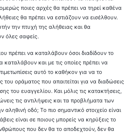
ομερώς ποιες αρχές θα πρέπει να τηρεί καθένα
ήθειες θα πρέπει να εστιάζουν να εισέλθουν.
τήν την πτυχή της αλήθειας και θα
υν όλες σαφείς.
τέ. Με άλλα λόγια, κανένας τέτοιος ρόλος δεν έχει μετάσχει στο έργο του σχεδίου διαχείρισης του Θεού για τη σωτηρία της ανθρωπότητας καθ’ όλη τη διάρκειά του. Πώς μπορούν οι απλοί άνθρωποι να επωμιστούν αυτό που σημαίνει η λέξη «αγγελιαφόρος»; Κανείς δεν μπορεί να αναλάβει ένα τέτοιο έργο. Άρα, ο άνθρωπος δεν μπορεί να αναλάβει αυτόν τον ρόλο, και κανένας δεν μπορεί να συνδεθεί ή να συσχετιστεί με αυτήν τη λέξη. Αγγελιαφόρος, όπως το κατανοούν οι άνθρωποι, είναι κάποιος που στέλνει ο Θεός για να κάνει κάτι ή να μεταφέρει ένα μήνυμα. Ένα τέτοιο πρόσωπο έχει ελάχιστη σχέση με το σπουδαίο και πρωταρχικό έργο του Θεού για τη διαχείριση της ανθρωπότητας. Με άλλα λόγια, στα τρία στάδια του έργου του Θεού, ο ρόλος του αγγελιαφόρου είναι σχεδόν ανύπαρκτος. Επομένως, στο μέλλον μη χρησιμοποιείτε αυτήν τη λέξη. Είναι αφελές να μιλάτε έτσι. Μπορεί να αναλάβει ένας άνθρωπος τον τίτλο του «αγγελιαφόρου του ευαγγελίου»; Δεν μπορεί. Κατ’ αρχάς, οι άνθρωποι έχουν σάρκα και οστά. Επιπλέον, καθένας τους είναι μέλος της διεφθαρμένης ανθρωπότητας. Τι ον είναι ένας αγγελιαφόρος; Ξέρετε; (Δεν ξέρουμε.) Δεν ξέρετε, αλλά τολμάτε να χρησιμοποιείτε αυτόν τον τίτλο. Αυτό είναι πλαστοπροσωπία. Μπορεί να πει κανείς με βεβαιότητα ότι οι αγγελιαφόροι δεν έχουν καμία σχέση με την ανθρωπότητα, και οι άνθρωποι δεν μπορούν να έχουν καμία σχέση με τη λέξη «αγγελιαφόρος». Η ανθρωπότητα δεν μπορεί να επωμιστεί τέτοιον ρόλο. Οι αγγελιαφόροι του ευαγγελίου, η κάθοδος των αγγελιαφόρων από ψηλά και το έργο των αγγελιαφόρων, όλα αυτά ουσιαστικά τελείωσαν από την εποχή του Αβραάμ στην Παλαιά Διαθήκη. Αυτό έχει ήδη τελειώσει. Από τότε που ο Θεός εκτέλεσε επισήμως το έργο της σωτηρίας της ανθρωπότητας, η ανθρωπότητα πρέπει να πάψει να χρησιμοποιεί τη λέξη «αγγελιαφόρος». Γιατί να πάψει να χρησιμοποιεί αυτήν τη λέξη; (Γιατί ο άνθρωπος δεν μπορεί να επωμιστεί τέτοιον ρόλο.) Το θέμα δεν είναι αν ο άνθρωπος μπορεί ή δεν μπορεί να επωμιστεί τέτοιον ρόλο, αλλά ότι οι αγγελιαφόροι δεν έχουν καμία σχέση με τη διεφθαρμένη ανθρωπότητα. Μέσα στη διεφθαρμένη ανθρωπότητα δεν υπάρχει τέτοιος ρόλος ούτε τέτοιος τίτλος. Ας επιστρέψουμε στη λέξη «ιεροκήρυκας». Αν θέλαμε να δώσουμε έναν αντικειμενικό, ακριβή και βαθύ ορισμό της «οδού» για την οποία κηρύττουν, πώς θα την ορίζαμε; (Ο λόγος του Θεού.) Αυτός ο όρος είναι σχετικά γενικός. Δηλαδή, συγκεκριμένα, αναφέρεται μόνο στο ευαγγέλιο και στο μήνυμα για το τωρινό έργο του Θεού; (Όχι.) Τότε, τι είναι αυτό που διακηρύσσουν στην πραγματικότητα όσοι διαδίδουν το ευαγγέλιο; Σε ποιον βαθμό σχετίζεται το έργο εκείνων που διαδίδουν το ευαγγέλιο με την «οδό»; Τι έργο εμπίπτει στην πραγματικότητα στο πεδίο των καθηκόντων τους; Απλώς μεταδίδουν στους αποδέκτες του ευαγγελίου κάποιες βασικές πληροφορίες, όπως ότι ο Θεός έχει έλθει τις έσχατες ημέρες, το έργο που έχει κάνει, τα λόγια Του και τις προθέσεις Του, έτσι ώστε οι άνθρωποι να ακούσουν και να αποδεχτούν αυτές τις πληροφορίες, και στη συνέχεια να επιστρέψουν στον Θεό. Μόλις φέρουν αυτούς τους ανθρώπους ενώπιον του Θεού, εκπληρώνεται η ευθύνη τους να διαδώσουν το ευαγγέλιο. Υπάρχει στις πληροφορίες που μεταδίδουν τίποτα απ’ ό,τι σημαίνει ο όρος «οδός»; Στην προκειμένη περίπτωση, οι όροι «πληροφορίες» και «ευαγγέλιο» είναι ουσιαστικά ισοδύναμοι. Έχουν, λοιπόν, κάποια σχέση με την «οδό»; (Όχι.) Γιατί δεν έχουν σχέση; Σε τι ακριβώς αναφέρεται η «οδός»; Η απλούστερη λέξη που μπορούμε να χρησιμοποιήσουμε ως εξήγηση είναι το μονοπάτι. Ο όρος «μονοπάτι» εμπεριέχει τον ορισμό της «οδού», ο οποίος είναι πιο συγκεκριμένος. Για να μιλήσουμε πιο συγκεκριμένα, η «οδός» είναι όλα τα λόγια που έδωσε ο Θεός για τη σωτηρία της ανθρωπότητας, για να απελευθερώσει τους ανθρώπους από τις διεφθαρμένες σατανικές τους διαθέσεις και για να τους γλιτώσει από τα δεσμά και τη σκοτεινή επιρροή του Σατανά. Είναι ακριβής και συγκεκριμένη αυτή η περιγραφή; Αν το εξετάσουμε τώρα, είναι η λέξη «ιεροκήρυκας» ο κατάλληλος ορισμός όσων εκτελούν το καθήκον της διάδοσης του ευαγγελίου; (Όχι, δεν είναι.) Το καθήκον ενός ιεροκήρυκα υπερβαίνει κατά πολύ τη διάδοση του ευαγγελίου. Μόνο όσοι γνωρίζουν τον Θεό και καταθέτουν μαρτυρία για Αυτόν μπορούν να πάρουν αυτόν τον τίτλο. Μπορεί ένας μέσος άνθρωπος που διαδίδει το ευαγγέλιο να επωμιστεί το έργο ενός ιερ