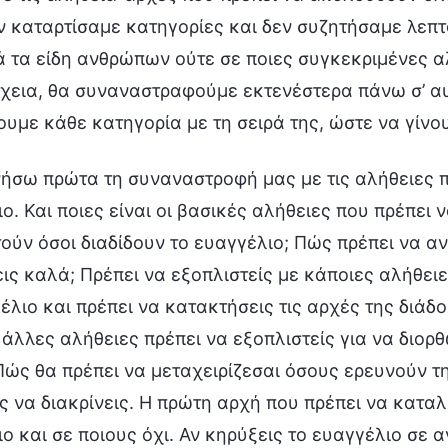
ν καταρτίσαμε κατηγορίες και δεν συζητήσαμε λεπτ
 τα είδη ανθρώπων ούτε σε ποιες συγκεκριμένες αλ
χεια, θα συναναστραφούμε εκτενέστερα πάνω σ’ αυ
υμε κάθε κατηγορία με τη σειρά της, ώστε να γίνο
Αν κηρύξεις το ευαγγέλιο σε ανθρώπους που δεν θα το αποδεχτούν, δεν θα είναι μόνο χαμένος κόπος, αλλά μπορεί εύκολα να υπάρχουν και κρυφοί κίνδυνοι. Πρέπει να το καταλάβεις αυτό. Επιπλέον, ούτε όσοι μπορεί να αποδεχτούν το ευαγγέλιο θα το δεχτούν τελικά, αν πεις απλώς μερικά λόγια ή μιλήσεις για κάποια βαθυστόχαστα δόγματα. Δεν είναι τόσο εύκολο. Μπορεί να μιλάς μέχρι να στεγνώσει το στόμα σου και να ξεραθεί η γλώσσα σου, να χάσεις την υπομονή σου και να θες να εγκαταλείψεις τους ανθρώπους που ερευνούν την αληθινή οδό. Σε τέτοιες περιστάσεις, τι είναι πιο σημαντικό να έχεις; (Αγάπη και υπομονή.) Πρέπει να έχεις αγάπη και υπομονή. Αν δεν έχεις καθόλου αγάπη, τότε σίγουρα δεν έχεις υπομονή. Εκτός από το να καταλάβεις την αλήθεια του οράματος, η διάδοση του ευαγγελίου απαιτεί επίσης μεγάλη αγάπη και μεγάλη υπομονή. Μόνο έτσι θα εκτελέσεις σωστά το καθήκον της διάδοσης του ευαγγελίου. Πώς ορίζεται το καθήκον της διάδοσης του ευαγγελίου; Πώς βλέπεις το καθήκον της διάδοσης του ευαγγελίου; Σε τι διαφέρουν αυτοί που διαδίδουν το ευαγγέλιο από αυτούς που εκτελούν άλλα καθήκοντα; Καταθέτουν μαρτυρία για το έργο του Θεού τις έσχατες ημέρες και τον ερχομό του Θεού. Κάποιοι λένε ότι είναι αγγελιαφόροι του ευαγγελίου, ότι στέλνονται σε αποστολή, ότι είναι άγγελοι που κατεβαίνουν από ψηλά. Μπορούν να οριστούν έτσι; (Όχι.) Ποια είναι η αποστολή αυτών που διαδίδουν το ευαγγέλιο; Ποια εικόνα έχουν στο μυαλό των ανθρώπων; Ποιος είναι ο ρόλος τους; (Είναι ιεροκήρυκες.) Ιεροκήρυκες, αγγελιαφόροι, τι άλλο; (Μάρτυρες.) Οι περισσότεροι άνθρωποι έτσι θα τους προσδιόριζαν. Είναι, όμως, στην πραγματικότητα ακριβείς αυτοί οι ορισμοί; Οι συνήθεις όροι είναι «ιεροκήρυκας» και «μάρτυρας»· το «αγγελιαφόρος του ευαγγελίου» είναι ένας τίτλος με μεγαλύτερο κύρος. Αυτοί οι τρεις οι όροι είναι οι πιο συχνοί. Όπως κι αν αντιλαμβάνονται και ορίζουν οι άνθρωποι τους τίτλους όσων εκτελούν αυτό το καθήκον, αυτοί οι τίτλοι είναι άρρηκτα συνδεδεμένοι με τη λέξη «ευαγγέλιο». Ποιος από αυτούς τους τρεις όρους είναι πιο σχετικός και πιο εύστοχος ως προς το καθήκον της διάδοσης του ευαγγελίου, γεγονός που τον καθιστά πιο ορθολογικό τίτλο; (Ιεροκήρυκες.) Οι περισσότεροι άνθρωποι θεωρούν πιο εύστοχο τον τίτλο του ιεροκήρυκα. Συμφωνεί κανείς με τον τίτλο του μάρτυρα; (Ναι.) Με τον τίτλο του αγγελιαφόρου του ευαγγελίου; (Όχι.) Ουσιαστικά κανείς δεν συμφωνεί με τον τίτλο του αγγελιαφόρου του ευαγγελίου. Ας συζητήσουμε πρώτα αν είναι κατάλληλος ο τίτλος του ιεροκήρυκα. «Κηρύττω» σημαίνει διαδίδω, μεταδίδω, μεταφέρω και κοινοποιώ κάτι —και ποια είναι η «οδός» που κηρύττουν οι ιεροκήρυκες; (Η αληθινή οδός.) Ναι, μπορείς να το πεις έτσι. Η «οδός» είναι η αληθινή οδός του έργου του Θεού και της σωτηρίας του ανθρώπου από Εκείνον. Έτσι εξηγούμε και ορίζουμε τον όρο ιεροκήρυκας. Ας μιλήσουμε μετά για τον όρο μάρτυρας. Τι είναι αυτό που μαρτυρά ένας μάρτυρας; (Το έργο του Θεού τις έσχατες ημέρες.) Ισχύει ότι ένας μάρτυρας καταθέτει μαρτυρία για το έργο του Θεού τις έσχατες ημέρες. Αυτοί οι δύο τίτλοι φαίνονται σχετικά κατάλληλοι. Και ο όρος αγγελιαφόρος του ευαγγελίου; Σε τι αναφέρεται ο όρος «ευαγγέλιο»; Είναι οι ευχάριστες ειδήσεις και τα χαρμόσυνα μηνύματα για το έργο του Θεού, τη σωτηρία του ανθρώπου από τον Θεό και την επιστροφή του Θεού. Πώς μπορούμε να εξηγήσουμε τον όρο «αγγελιαφόρος»; Μια καλή εξήγηση του όρου «αγγελιαφόρος» είναι κάποιος που στέλνει ο Θεός, κάποιος που αποστέλλεται απευθείας για να διαδώσει το ευαγγέλιο ή ένας συγκεκριμένος άνθρωπος που στέλνει ο Θεός σε μια συγκεκριμένη χρονική στιγμή για να μεταδώσει τα λόγια του Θεού ή ένα σημαντικό μήνυμα. Αυτό είναι ο αγγελιαφόρος. Αυτόν τον ρόλο έχουν όσοι διαδίδουν το ευαγγέλιο; Τέτοιο έργο κάνουν; (Όχι.) Τι έργο κάνουν, τότε; (Καταθέτουν μαρτυρία για το έργο του Θεού τις έσχατες ημέρες.) Είναι μήπως η μαρτυρία τους για το έργο του Θεού τις έσχατες ημέρες αποστολή που έχουν δεχθεί απευθείας από τον Θεό; (Όχι.) Τότε, πώς εξηγείται αυτή η αποστολή; (Είναι το καθήκον των δημιουργημάτων.) Πρόκειται για το καθήκον των ανθρώπων. Άσχετα αν ο Θεός σού έχει αναθέσει, σου έχει πει ή σου έχει εμπιστευτεί τη διακήρυξη του νέου έργου Του και τη διάδοση του ευαγγελίου, εσύ έχεις την ευθύνη και την υποχρέωση να μιλήσεις σε περισσότερους ανθρώπους για το ευαγγέλιο, να το διαδώσεις και να το μεταδώσεις σε περισσότερους ανθρώπους. Έχεις την ευθύνη και την υποχρέωση να γνωστοποιήσεις σε περισσότερους ανθρώπους αυτήν την είδηση, ώστε να προσέλθουν ενώπιον του Θεού και να επιστρέψουν στον οίκο Του. Αυτό το καθήκον και την ευθύνη έχουν οι άνθρωποι, οπότε δεν μπορεί να πει κανείς ότι ο Θεός τούς έχει στείλει και αποστείλει. Άρα, η λέξη «αγγελιαφόρος» δεν είναι κατάλληλη εδώ. Ποια είναι η φύση αυτής της λέξης; Είναι ψευδής, υπερβολική και κενή. Η λέξη «αγγελιαφόρος» είναι υπερβολική και δεν ταιριάζει. Από την εποχή της Παλαιάς Διαθήκης μέχρι σήμερα, από την αρχή του έργου διαχείρισης του Θεού μέχρι σήμερα, επί της ουσίας ο ρόλος του αγγελιαφόρου δεν έχει υπάρξει πο