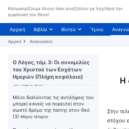
μπορεί κανείς να πορευτεί στον
Καλωσορίζουμε όλους όσοι αναζητούν με λαχτάρα την
σωστό δρόμο της πίστης στον Θεό
εμφάνιση του Θεού!
(3)
Μέρος πρώτο
Αρχική
Βιβλία
Βίντεο
Ύμνοι
Αναγνώ
Μόνο διαλύοντας τις αντιλήψεις του
μπορεί κανείς να πορευτεί στον
Αρχική
Αναγνώσεις
σωστό δρόμο της πίστης στον Θεό
(3)
Μέρος δεύτερο
Ο Λόγος, τόμ. 3: Οι συνομιλίες
Μόνο διαλύοντας τις αντιλήψεις του
του Χριστού των Εσχάτων
μπορεί κανείς να πορευτεί στον
Ημερών (Πλήρη κεφάλαια)
σωστό δρόμο της πίστης στον Θεό
Η 
(3)
Μέρος τρίτο
Μόνο διαλύοντας τις αντιλήψεις του
μπορεί κανείς να πορευτεί στον
σωστό δρόμο της πίστης στον Θεό
Στην τελ
(3)
Μέρος τέταρτο
στόχου ε