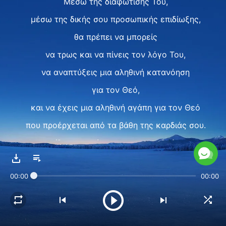
Μέσω της διαφώτισής Του,
μέσω της δικής σου προσωπικής επιδίωξης,
θα πρέπει να μπορείς
να τρως και να πίνεις τον λόγο Του,
να αναπτύξεις μια αληθινή κατανόηση
για τον Θεό,
και να έχεις μια αληθινή αγάπη για τον Θεό
που προέρχεται από τα βάθη της καρδιάς σου.
Όταν η αγάπη σου για τον Θεό
είναι η πιο γνήσια,
00:00
00:00
και δεν μπορεί κανείς να καταστρέψει
την αγάπη σου για Εκείνον
ή να σταθεί εμπόδιο σ’ αυτήν,