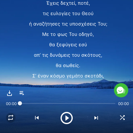
Έχεις δεχτεί, ποτέ,
τις ευλογίες του Θεού
ή αναζήτησες τις υποσχέσεις Του;
Με το φως Του οδηγό,
θα ξεφύγεις εσύ
απ’ τις δυνάμεις του σκότους,
θα σωθείς.
Σ’ έναν κόσμο γεμάτο σκοτάδι,
δεν θα χάσεις το φως
που σε οδηγεί.
00:00
00:00
Θα 'σαι κύριος
σε όλη τη δημιουργία,
μπροστά στον Σατανά, νικητής!