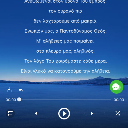
Ανυψωμένοι στον θρόνο Του εμπρός,
τον ουρανό πια
δεν λαχταρούμε από μακριά.
Ενώπιόν μας, ο Παντοδύναμος Θεός.
Μ' αλήθειες μας ποιμαίνει,
στο πλευρό μας, αληθινός.
Τον λόγο Του χαιρόμαστε κάθε μέρα.
Είναι γλυκό να κατανοούμε την αλήθεια.
Η καρδιά μας είν’ γεμάτη αγάπη
για τον Θεό,
00:00
00:00
τη γλυκιά Του έκφραση καθώς βλέπουμε.
Με τραγούδια Τον υμνούμε,
απερίγραπτο είν’ το κάλλος Του.