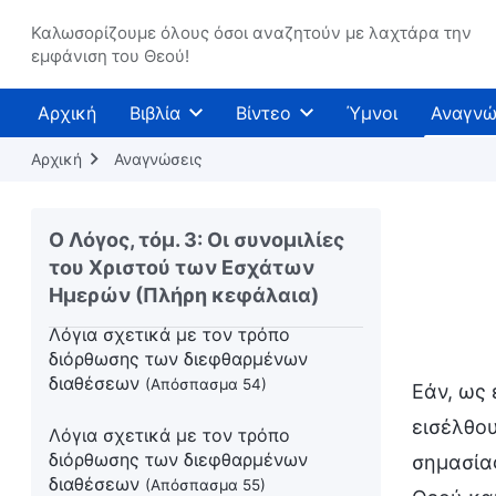
Λόγια σχετικά με τον τρόπο
Καλωσορίζουμε όλους όσοι αναζητούν με λαχτάρα την
εμφάνιση του Θεού!
διόρθωσης των διεφθαρμένων
διαθέσεων
(Απόσπασμα 51)
Αρχική
Βιβλία
Βίντεο
Ύμνοι
Αναγνώ
Λόγια σχετικά με τον τρόπο
διόρθωσης των διεφθαρμένων
Αρχική
Αναγνώσεις
διαθέσεων
(Απόσπασμα 52)
Λόγια σχετικά με τον τρόπο
Ο Λόγος, τόμ. 3: Οι συνομιλίες
διόρθωσης των διεφθαρμένων
του Χριστού των Εσχάτων
διαθέσεων
(Απόσπασμα 53)
Ημερών (Πλήρη κεφάλαια)
Λόγια σχετικά με τον τρόπο
διόρθωσης των διεφθαρμένων
διαθέσεων
(Απόσπασμα 54)
Εάν, ως 
εισέλθου
Λόγια σχετικά με τον τρόπο
διόρθωσης των διεφθαρμένων
σημασία
διαθέσεων
(Απόσπασμα 55)