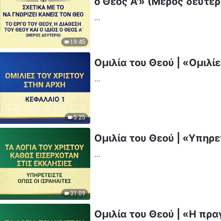
ο Θεός Α'» (Μέρος δεύτερ
...
19:45
Ομιλία του Θεού | «Ομιλί
...
5:25
Ομιλία του Θεού | «Υπηρε
...
31:09
Ομιλία του Θεού | «Η πρα