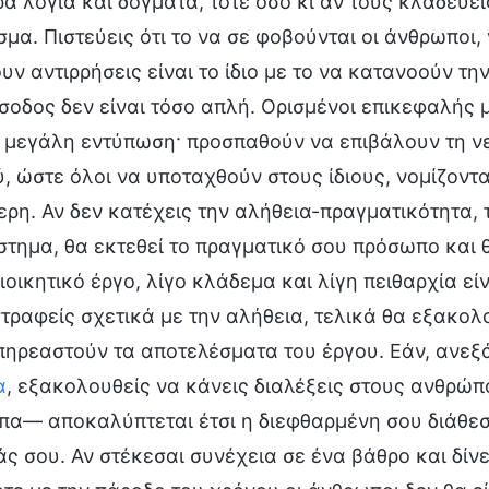
ρά λόγια και δόγματα, τότε όσο κι αν τους κλαδεύει
μα. Πιστεύεις ότι το να σε φοβούνται οι άνθρωποι, 
ν αντιρρήσεις είναι το ίδιο με το να κατανοούν την
σοδος δεν είναι τόσο απλή. Ορισμένοι επικεφαλής 
ι μεγάλη εντύπωση· προσπαθούν να επιβάλουν τη ν
, ώστε όλοι να υποταχθούν στους ίδιους, νομίζοντα
ρη. Αν δεν κατέχεις την αλήθεια-πραγματικότητα, 
τημα, θα εκτεθεί το πραγματικό σου πρόσωπο και 
ιοικητικό έργο, λίγο κλάδεμα και λίγη πειθαρχία εί
ραφείς σχετικά με την αλήθεια, τελικά θα εξακολ
πηρεαστούν τα αποτελέσματα του έργου. Εάν, ανεξ
α
, εξακολουθείς να κάνεις διαλέξεις στους ανθρώπ
α— αποκαλύπτεται έτσι η διεφθαρμένη σου διάθεση
ς σου. Αν στέκεσαι συνέχεια σε ένα βάθρο και δίν