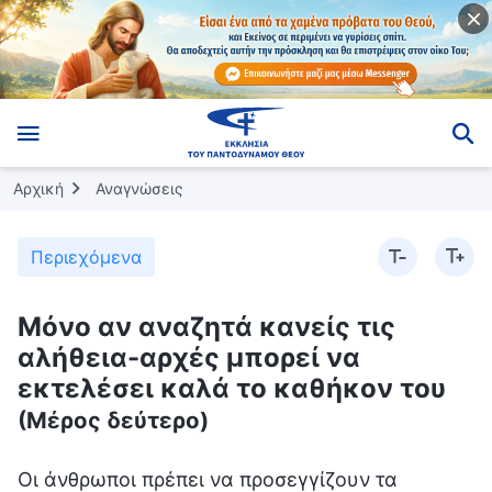
Αρχική
Αναγνώσεις
Περιεχόμενα
Μόνο αν αναζητά κανείς τις
αλήθεια-αρχές μπορεί να
εκτελέσει καλά το καθήκον του
(Μέρος δεύτερο)
Οι άνθρωποι πρέπει να προσεγγίζουν τα καθήκοντά τους και τον Θεό με ειλικρινή καρδιά. Αν έχουν, θα είναι άτομα που έχουν φόβο Θεού. Τι είδους στάση έχουν απέναντι στον Θεό οι άνθρωποι που έχουν ειλικρινή καρδιά; Κατ’ ελάχιστον, έχουν θεοφοβούμενη καρδιά, μια καρδιά που υποτάσσεται στον Θεό στα πάντα, δεν ρωτάνε για ευλογίες ή για κακοτυχίες, δεν μιλάνε καθόλου για τις καταστάσεις, αφήνονται στο έλεος της ενορχήστρωσης του Θεού —είναι άνθρωποι που έχουν ειλικρινή καρδιά. Είναι άνθρωποι με ειλικρινή καρδιά εκείνοι που είναι πάντα δύσπιστοι απέναντι στον Θεό, που πάντα Τον εξετάζουν εξονυχιστικά, που πάντα προσπαθούν να συνάψουν συμφωνία μαζί Του —είναι αυτοί άνθρωποι με ειλικρινή καρδιά; (Όχι.) Τι εδρεύει μέσα στην καρδιά αυτών των ανθρώπων; Η δολιότητα και η μοχθηρία· συνέχεια εξετάζουν εξονυχιστικά. Και τι είναι αυτό που εξετάζουν εξονυχιστικά; (Η στάση του Θεού απέναντι στους ανθρώπους.) Διαρκώς εξετάζουν εξονυχιστικά τη στάση που έχει ο Θεός απέναντι στους ανθρώπους. Τι πρόβλημα είναι αυτό; Και γιατί το εξετάζουν εξονυχιστικά; Επειδή αφορά τα καίρια συμφέροντά τους. Μέσα τους, σκέφτονται: «Ο Θεός δημιούργησε αυτές τις συνθήκες για μένα, Αυτός προκάλεσε αυτό που μου συνέβη. Γιατί το έκανε αυτό; Κάτι τέτοιο δεν έχει συμβεί σε άλλους ανθρώπους· γιατί έπρεπε να συμβεί σ’ εμένα; Και ποιες θα είναι οι συνέπειες στη συνέχεια;» Αυτά τα πράγματα εξετάζουν εξονυχιστικά, εξετάζουν αυτά που κερδίζουν και αυτά που χάνουν, τις ευλογίες και τις κακοτυχίες τους. Και ενώ εξετάζουν αυτά τα πράγματα, μπορούν να κάνουν πράξη την αλήθεια; Μπορούν να υποταχθούν στον Θεό; Δεν μπορούν. Και τι φύση έχουν όλα αυτά που σκέφτονται όλη την ώρα μέσα τους; Όλα αυτά αφορούν εκ φύσεως το προσωπικό συμφέρον τους και τον εαυτό τους. Όποιο καθήκον κι αν εκτελούν, πρώτα εξετάζουν εξονυχιστικά τα εξής: «Θα υποφέρω εκτελώντας αυτό το καθήκον; Θα χρειάζεται συχνά να εργάζομαι και να βγαίνω έξω; Θα μπορώ να τρώω και να ξεκουράζομαι τακτικά; Θα πρέπει να σηκώνομαι πρωί-πρωί; Τι ανθρώπους θα γνωρίσω; Θα συναντώ συχνά άπιστους; Αυτήν τη στιγμή, ο έξω κόσμος είναι πολύ εχθρικός· αν πρέπει συνέχεια να εργάζομαι και να βγαίνω έξω, τι θα κάνω αν με πιάσει ο μεγάλος κόκκινος δράκοντας;» Ενώ φαίνεται ότι αποδέχονται τα καθήκοντά τους, υπάρχει δολιότητα μέσα τους, αφού τα εξετάζουν όλα αυτά εξονυχιστικά. Κάνοντάς το αυτό, στην πραγματικότητα υπολογίζουν τις προοπτικές τους και την τύχη τους, και δεν τους νοιάζουν καθόλου τα συμφέροντα του οίκου του Θεού. Και ποιο είναι το αποτέλεσμα όταν οι άνθρωποι λαμβάνουν υπόψη μόνο τις δικές τους προοπτικές, τη δική τους μοίρα και τα δικά τους συμφέροντα; Δεν τους είναι εύκολο να υποταχθούν στον Θεό, και ακόμα και όταν το θέλουν, δεν μπορούν να το κάνουν. Όσοι δίνουν μεγάλη αξία στις προοπτικές τους, στην τύχη τους και στα συμφέροντά τους εξετάζουν πάντα εξονυχιστικά αν το έργο του Θεού είναι ωφέλιμο για όλα αυτά και αν πρόκειται μέσα από αυτό να αποκτήσουν την ευλογία. Τελικά, όμως, κερδίζουν τίποτα από αυτήν την εξονυχιστική εξέταση; Το μόνο που κάνουν είναι να επαναστατούν ενάντια στον Θεό και να Του εναντιώνονται. Ακόμη και όταν επιμένουν να εκτελέσουν τα καθήκοντά τους, τα εκτελούν επιπόλαια, μέσα στην αρνητικότητα· μέσα τους, σκέφτονται συνεχώς πώς θα επωφεληθούν και πώς να μη χάσουν. Τέτοια είναι τα κίνητρά τους όταν εκτελούν τα καθήκοντά τους, και σ’ αυτό, προσπαθούν να συνάψουν συμφωνία με τον Θεό. Τι διάθεση είναι αυτή; Είναι δολιότητα, είναι μια μοχθηρή διάθεση. Δεν είναι πλέον μια συνηθισμένη διεφθαρμένη διάθεση, έχει εξελιχθεί σε μοχθηρία. Και όταν υπάρχει στην καρδιά τους μια τέτοια μοχθηρή διάθεση, μάχονται ενάντια στον Θεό! Θα πρέπει να καταλάβετε καλά αυτό το πρόβλημα. Αν οι άνθρωποι εξετάζουν διαρκώς εξονυχιστικά τον Θεό και προσπαθούν να κάνουν συμφωνίες όταν εκτελούν το καθήκον τους, μπορούν να το εκτελέσουν σωστά; Με τίποτα. Δεν λατρεύουν τον Θεό με την καρδιά τους και με ειλικρίνεια, δεν έχουν ειλικρινή καρδιά, παρακολουθούν καθώς εκτελούν τα καθήκοντά τους, πάντα συγκρατημένοι —και ποιο είναι το αποτέλεσμα; Ο Θεός δεν εργάζεται μέσα τους, και μπερδεύονται και πέφτουν σε σύγχυση, δεν κατανοούν τις αλήθεια-αρχές, ενεργούν σύμφωνα με τις δικές τους ροπές, και πάντοτε παρεκκλίνουν. Και γιατί παρεκκλίνουν πάντοτε; Επειδή δεν έχουν διαύγεια στην καρδιά τους, και όταν τους συμβαίνουν πράγματα δεν κάνουν αυτοκριτική ούτε αναζητούν την αλήθεια για να βρουν μια λύση, ενώ επιμένουν να ενεργούν όπως θέλουν, όπως προτιμούν· αποτέλεσμα αυτού είναι να παρεκκλίνουν πάντα όταν εκτελούν τα καθήκοντά τους. Δεν σκέφτονται ποτέ το έργο της εκκλησίας ούτε τα συμφέροντα του οίκου του Θεού, πάντα συνωμοτούν συνέχεια για τα δικά τους συμφέροντα, πάντα κάνουν σχέδια για τα δικά τους συμφέροντα, για την υπερηφάνεια και τη θέση τους, και όχι μόνο δεν κάνουν καλά τα καθήκοντά τους, αλλά καθυστερούν και επηρεάζουν το έργο της εκκλησίας. Δεν είναι αυτό παρεκτροπή, παραμέληση των καθηκόντων τους; Εάν κάποιος, όταν εκτελεί το καθήκον του, κάνει πάντα σχέδια για τα δικά του συμφέροντα και τις δικές του προοπτικές, και δεν σκέφτεται καθόλου το έργο της εκκλησίας ή τα συμφέροντα του οίκου του Θεού, τότε αυτό δεν είναι εκτέλεση καθήκοντος. Είναι τυχοδιωκτισμός, είναι ενέργεια για ίδιον όφελος και για να αποκτήσει ευλογίες για τον εαυτό του. Με αυτόν τον τρόπο, αλλάζει η φύση πίσω από την εκτέλεση του καθήκοντός του. Είναι απλώς συμφωνία με τον Θεό, το άτομο θέλει μέσω της εκτέλεσης του καθήκοντός του να επιτύχει τους στόχους του. Αυτός ο τρόπος δράσης είναι πολύ πιθανό να διαταράξει το έργο του οίκου του Θεού. Αν προκαλέσει μόνο μικρές απώλειες στο έργο της εκκλησίας, τότε υπάρχει ακόμα περιθώριο για εξιλέωση και μπορεί να του δοθεί ακόμα μια ευκαιρία να εκτελέσει το καθήκον του, αντί να αποπεμφθεί· αν όμως προκαλέσει μεγάλες απώλειες στο έργο της εκκλησίας και εξοργίσει τον Θεό και τους ανθρώπους, τότε θα αποκαλυφθεί και θα αποκλειστεί, και δεν θα του δοθεί άλλη ευκαιρία να εκτελέσει το καθήκον του. Κάποιοι άνθρωποι αποδεσμεύονται και αποκλείονται με αυτόν τον τρόπο. Γιατί αποκλείονται; Έχετε εντοπίσει τη βασική αιτία; Αποκλείονται γιατί σκέφτονται συνέχεια τα δικά τους κέρδη και τις δικές τους απώλειες, παρασύρονται από τα δικά τους συμφέροντα, δεν μπορούν να επαναστατήσουν ενάντια στη σάρκα και δεν έχουν καμία στάση υποταγής απέναντι στον Θεό, οπότε έχουν την τάση να συμπεριφέρονται απερίσκεπτα. Πιστεύουν στον Θεό μόνο για να αποκτήσουν κέρδος, χάρη και ευλογίες, και δεν πιστεύουν σε καμία περίπτωση για να κερδίσουν την αλήθεια, οπότε η πίστη τους στον Θεό αποτυγχάνει. Αυτή είναι η βασική αιτία του προβλήματος. Πιστεύετε ότι είναι άδικο να αποκαλυφθούν και να αποκλειστούν αυτοί οι άνθρωποι; Δεν είναι καθόλου άδικο, το καθορίζει εξ ολοκλήρου η φύση τους. Όποιος δεν αγαπάει την αλήθεια ή δεν επιδιώκει την αλήθεια τελικά θα αποκαλυφθεί και θα αποκλειστεί. Από την άλλη, τα πράγματα είναι διαφορετικά για εκείνους που αγαπούν την αλήθεια. Όταν τους συμβεί κάτι, πρώτα σκέφτονται: «Πώς μπορώ να ενεργήσω σύμφωνα με την αλήθεια; Τι θα πρέπει να κάνω ώστε να μη ζημιώσω τα συμφέροντα του οίκου του Θεού; Τι θα ικανοποιούσε τον Θεό;» Όποιος έχει αυτό το σκεπτικό αναζητά την αλήθεια. Κι αυτές οι σκέψεις αποδεικνύουν πως την αγαπάει. Δεν σκέφτεται πρώτα τα δικά του συμφέροντα, αλλά τα συμφέροντα του οίκου του Θεού. Δεν σκέφτεται τη δική του ικανοποίηση, αλλά αν είναι ικανοποιημένος ο Θεός. Τέτοιες σκέψεις και τέτοια νοοτροπία έχουν όσοι αγαπούν την αλήθεια, και αυτούς αγαπάει ο Θεός. Ας υποθέσουμε ότι κάποιος παθαίνει κάτι· αν μπορεί να ασκηθεί σύμφωνα με τις αλήθεια-αρχές και να αποδεχθεί τον εξονυχιστικό έλεγχο του Θεού, με Εκείνον να τον υποστηρίζει ως εγγυητής, είναι μάλλον απίθανο να κάνει λάθη καθώς θα εκτελεί το καθήκον του και θα το εκπληρώσει εύκολα σύμφωνα με τις προθέσεις του Θεού. Αντίθετα, ποια θα είναι η τελική έκβαση αν κάποιος ενεργεί συνεχώς με δική του πρωτοβουλία, και καταστρώνει δολοπλοκίες, σχέδια και πλεκτάνες για τα προσωπικά του συμφέροντα, αν δεν λαμβάνει υπόψη τις προθέσεις του Θεού ή τα συμφέροντα του οίκου Του, και δεν διαθέτει ούτε καν αυτήν την ελάχιστη επιθυμία να υποταχθεί στις ενορχηστρώσεις και τις ρυθμίσεις του Θεού; Ένας τέτοιος άνθρωπος θα διαταράσσει και θα αναστατώνει συχνά το έργο της εκκλησίας. Θα προκαλεί την αγανάκτηση του εκλεκτού λαού του Θεού, που θα τον σιχαίνεται και τον αποστρέφεται, ενώ, σε σοβαρές περιπτώσεις, θα αποκαλυφθεί και θα αποκλειστεί. Αναπόφευκτα, εκείνοι που έχουν πάντα αμφιβολίες και επιθυμίες θα αποτυγχάνουν και θα μπερδεύονται. Όπως λέει και το ρητό, «όσο πιο ψηλά ανεβαίνεις, τόσο πιο άσχημα πέφτεις». Πότε συμβαίνει αυτό; Όταν αποκαλύπτεται κανείς. Παθαίνει κανείς κάτι τέτοιο χωρίς να του αξίζει; Αξίζει συμπόνια ένας τέτοιος άνθρωπος; Όχι, δεν την αξίζει. Αυτή είναι η τελική έκβαση όλων αυτών που κάνουν σχέδια για τα προσωπικά τους συμφέροντα. Κάποιοι λένε: «Μα κι εγώ συχνά κάνω σχέδια για τα προσωπικά μου συμφέροντα. Σ’ εμένα πώς και δεν έχει συμβεί κάτι τέτοιο;» Δεν έχει συμβεί επειδή δεν έχεις επηρεάσει το έργο της εκκλησίας, κι έτσι ο Θεός δεν σε παίρνει σοβαρά. Το να μη σε παίρνει σοβαρά ο Θεός, όμως, είναι κάτι καλό ή κάτι κακό; (Κάτι κακό.) Γιατί το λες αυτό; (Γιατί, αν συνεχίσω να ενεργώ με τον ίδιο τρόπο, δεν θα μπορέσω να αποκτήσω το έργο του Αγίου Πνεύματος.) Σωστά. Αν κάποιος δεν επιδιώξει την αλήθεια και δεν βιώσει το έργο του Θεού, το Άγιο Πνεύμα δεν θα εργαστεί πάνω του. Αυτό ισχύει ιδιαίτερα για εκείνους που ο Θεός δεν τους πειθαρχεί ό,τι κακό κι αν κάνουν· σημαίνει ότι δεν έχουν πια κανένα μέλλον. Είναι βέβαιο ότι Εκείνος δεν τους θέλει και τους παραμερίζει. Αν δεν επιδιώκεις την αλήθεια, τότε δεν έχεις ζωή. Έτσι συμβαίνει με όσους επιδιώκουν συνεχώς τη φήμη, το κέρδος και τη θέση· δεν επιδιώκουν την αλήθεια και δεν θα τους δεις ποτέ να την κάνουν πράξη· έχουν αυτοί οι άνθρωποι καμία ανάπτυξη στη ζωή τους; Εφόσον δεν κάνουν πράξη την αλήθεια, δεν θα έχουν καμία ανάπτυξη στη ζωή τους, όσα χρόνια κι αν πιστεύουν στον Θεό. Υπάρχουν κάποιοι που συζητούν ακόμα τα ίδια πράγματα που συζητούσαν και πριν από τρία χρόνια, χρησιμοποιώντας τα ίδια λόγια και δόγματα. Τέτοιοι άν