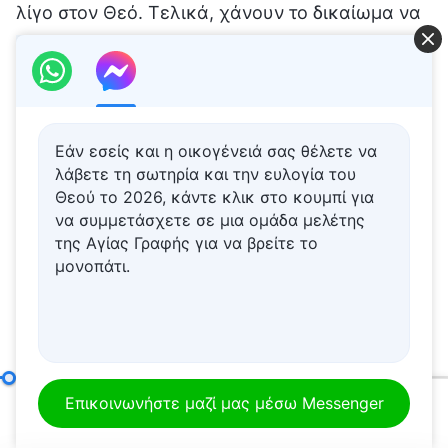
Εάν εσείς και η οικογένειά σας θέλετε να
λάβετε τη σωτηρία και την ευλογία του
Θεού το 2026, κάντε κλικ στο κουμπί για
να συμμετάσχετε σε μια ομάδα μελέτης
της Αγίας Γραφής για να βρείτε το
μονοπάτι.
Μόνο αν αναζητά κανείς τις αλήθεια-αρχές μπορεί να εκτελέσει καλά το καθήκον του
Επικοινωνήστε μαζί μας μέσω Messenger
00:20
01:03:25