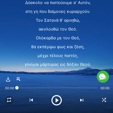
Δύσκολο να πιστεύουμε σ’ Αυτόν,
στη γη που δαίμονες κυριαρχούν.
Τον Σατανά θ’ αρνηθώ,
ακολουθώ τον Θεό.
Ολόκαρδα με τον Θεό,
θα εκπέμψω φως και ζέση,
μέχρι τέλους πιστός,
γίνομαι μάρτυρας εις δόξαν Θεού.
Παρά τον εξευγενισμό Του,
θα μαρτυρήσω για χάρη Του.
00:00
00:00
II
Ο Σατανάς σέρνεται μπροστά μου,
δεν έχει πού να μείνει.