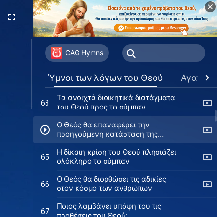
Το τραγούδι των νικητών
57
Η μεγαλύτερη ευλογία που ο Θεός
58
παραχωρεί στον άνθρωπο
CAG Hymns
ς
Τι αξία έχει το να εκτιμά κανείς τη
61
Ύμνοι των λόγων του Θεού
Αγαπημ
θέση;
Τα ανοιχτά διοικητικά διατάγματα
63
του Θεού προς το σύμπαν
Ο Θεός θα επαναφέρει την
προηγούμενη κατάσταση της
πλάσης
Η δίκαιη κρίση του Θεού πλησιάζει
65
ολόκληρο το σύμπαν
Ο Θεός θα διορθώσει τις αδικίες
66
στον κόσμο των ανθρώπων
Ποιος λαμβάνει υπόψη του τις
67
προθέσεις του Θεού;