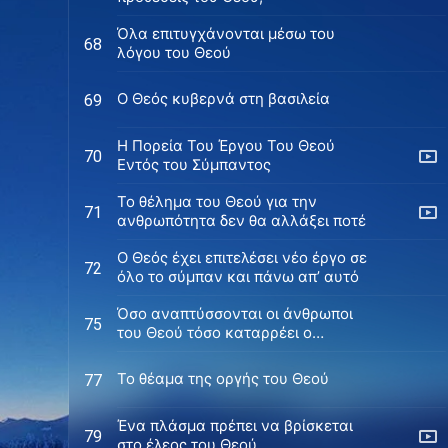
Όλα επιτυγχάνονται μέσω του
68
λόγου του Θεού
Ο Θεός κυβερνά στη βασιλεία
69
H Πορεία Του Έργου Του Θεού
70
Εντός του Σύμπαντος
Το θέλημα του Θεού για την
71
ανθρωπότητα δεν θα αλλάξει ποτέ
Ο Θεός έχει επιτελέσει νέο έργο σε
72
όλο το σύμπαν και πάνω απ’ αυτό
Όσο αναπτύσσονται οι άνθρωποι
75
του Θεού τόσο καταρρέει ο
μεγάλος κόκκινος δράκοντας
Το θέαμα της οργής του Θεού
77
Ένα πλάσμα πρέπει να βρίσκεται
79
στο έλεος του Θεού