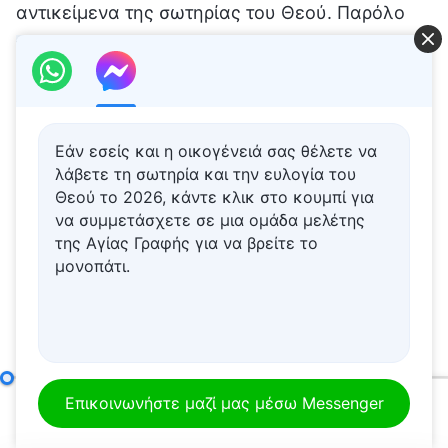
Εάν εσείς και η οικογένειά σας θέλετε να
λάβετε τη σωτηρία και την ευλογία του
Θεού το 2026, κάντε κλικ στο κουμπί για
να συμμετάσχετε σε μια ομάδα μελέτης
της Αγίας Γραφής για να βρείτε το
μονοπάτι.
Μόνο διαλύοντας τις αντιλήψεις του μπορεί κανείς να πορευτεί στον σωστό δρόμο της πίστης στον Θεό (3)
Επικοινωνήστε μαζί μας μέσω Messenger
00:00
01:14:30