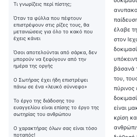
δοκιμασί
Τι γνωρίζεις περί πίστης;
ανυπακοή
Όταν τα φύλλα που πέφτουν
παίδευση
επιστρέψουν στις ρίζες τους, θα
έλαβε τη
μετανιώσεις για όλο το κακό που
έχεις κάνει
στον Ιεχ
δοκιμασί
Όσοι αποτελούνται από σάρκα, δεν
υπόκειντ
μπορούν να ξεφύγουν από την
ημέρα της οργής
βάσανά τ
του, του
Ο Σωτήρας έχει ήδη επιστρέψει
πάνω σε ένα «λευκό σύννεφο»
πύρινος 
δοκιμασί
Το έργο της διάδοσης του
ευαγγελίου είναι επίσης το έργο της
είναι μα
σωτηρίας του ανθρώπου
κρίση κα
ανθρώπιν
Ο χαρακτήρας όλων σας είναι τόσο
ποταπός!