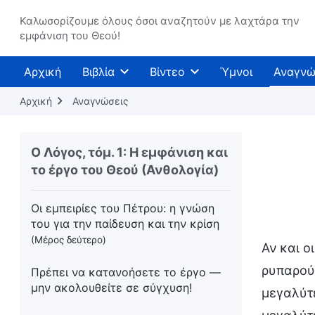
Καλωσορίζουμε όλους όσοι αναζητούν με λαχτάρα την
Η πραγματική αλήθεια του έργου
εμφάνιση του Θεού!
της κατάκτησης (4)
Αρχική
Βιβλία
Βίντεο
Ύμνοι
Αναγνώ
Άσκηση (6)
Αρχική
Αναγνώσεις
Υπηρετείστε όπως οι Ισραηλίτες
Οι εμπειρίες του Πέτρου: η γνώση
Ο Λόγος, τόμ. 1: Η εμφάνιση και
του για την παίδευση και την κρίση
το έργο του Θεού (Ανθολογία)
(Μέρος πρώτο)
Οι εμπειρίες του Πέτρου: η γνώση
του για την παίδευση και την κρίση
(Μέρος δεύτερο)
Αν και ο
ρυπαρούς
Πρέπει να κατανοήσετε το έργο —
μην ακολουθείτε σε σύγχυση!
μεγαλύτε