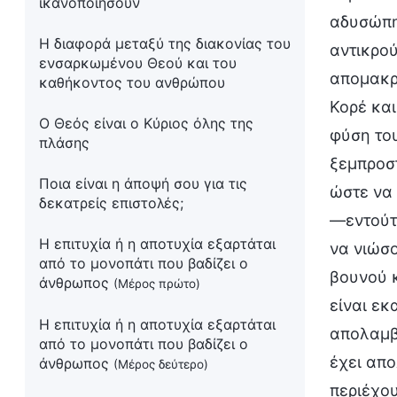
ικανοποιήσουν
αδυσώπητ
Η διαφορά μεταξύ της διακονίας του
αντικρού
ενσαρκωμένου Θεού και του
απομακρύ
καθήκοντος του ανθρώπου
Κορέ και
Ο Θεός είναι ο Κύριος όλης της
φύση του
πλάσης
ξεμπροστ
Ποια είναι η άποψή σου για τις
ώστε να 
δεκατρείς επιστολές;
—εντούτ
Η επιτυχία ή η αποτυχία εξαρτάται
να νιώσο
από το μονοπάτι που βαδίζει ο
βουνού κ
άνθρωπος
(Μέρος πρώτο)
είναι εκ
Η επιτυχία ή η αποτυχία εξαρτάται
απολαμβά
από το μονοπάτι που βαδίζει ο
έχει απο
άνθρωπος
(Μέρος δεύτερο)
περιέχου