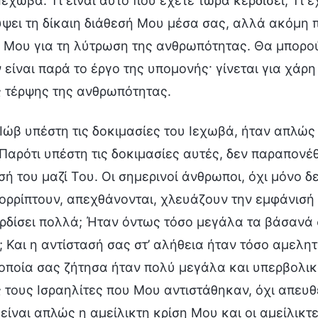
Ιεχωβά. Τι είναι αυτό που έχετε τώρα κερδίσει; Τι 
ει τη δίκαιη διάθεσή Μου μέσα σας, αλλά ακόμη πι
Μου για τη λύτρωση της ανθρωπότητας. Θα μπορούσ
 είναι παρά το έργο της υπομονής· γίνεται για χάρη 
ς τέρψης της ανθρωπότητας.
 Ιώβ υπέστη τις δοκιμασίες του Ιεχωβά, ήταν απλώ
Παρότι υπέστη τις δοκιμασίες αυτές, δεν παραπονέ
ή του μαζί Του. Οι σημερινοί άνθρωποι, όχι μόνο 
ρρίπτουν, απεχθάνονται, χλευάζουν την εμφάνισή Τ
ρδίσει πολλά; Ήταν όντως τόσο μεγάλα τα βάσανά σας
 Και η αντίστασή σας στ’ αλήθεια ήταν τόσο αμελ
 οποία σας ζήτησα ήταν πολύ μεγάλα και υπερβολι
 τους Ισραηλίτες που Μου αντιστάθηκαν, όχι απευθ
 είναι απλώς η αμείλικτη κρίση Μου και οι αμείλικ