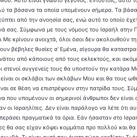
Μου. Αυτό είναι γνωστό γεγονός. Εντούτοις, αυτό τ
λύ τα βάσανα τα οποία υπομένουν σήμερα. Τα βάσα
ύπτει από την ανοησία σας, ενώ αυτό το οποίο έχε
ά σας. Σύμφωνα με τους νόμους του Ισραήλ στην Π
ι Με κρίνουν ανοιχτά, όλοι όσοι δεν ακολουθούν τη
ουν βέβηλες θυσίες σ’ Εμένα, σίγουρα θα καταστρ
νάτου από κάποιους από τους εκλεκτούς, και ακόμη
ι στενοί συγγενείς τους θα υποστούν την κατάρα Μο
είναι οι σκλάβοι των σκλάβων Μου και θα τους ωθ
ίναι σε θέση να επιστρέψουν στην πατρίδα τους. Σύ
α που υπομένουν οι σημερινοί άνθρωποι δεν είναι 
ν οι Ισραηλίτες. Δεν είναι παράλογο να λέτε ότι α
περάσει πραγματικά τα όρια. Εάν ήσασταν στο Ισραήλ
ες θα σας είχαν κόψει κομμάτια προ πολλού και θα