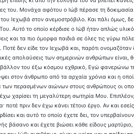
ρη επίσης κι από την ευλογία τού να βλέπει κανείς
ες του. Μονάχα αφότου ο Ιώβ πέρασε τη δοκιμασία
του Ιεχωβά στον ανεμοστρόβιλο. Και πάλι όμως, δε
Του. Αυτό το οποίο κέρδισε ο Ιώβ ήταν απλώς υλικ
ις και τα πιο όμορφα παιδιά σε όλες τις γύρω πόλ
 Ποτέ δεν είδε τον Ιεχωβά και, παρότι ονομαζόταν 
λικές απολαύσεις των σημερινών ανθρώπων είναι, θ
ιβάλλον του έξω κόσμου εχθρικό, Εγώ φανερώνω τη
ει στον άνθρωπο από τα αρχαία χρόνια και η οποί
 των περασμένων αιώνων στους ανθρώπους οι οποίο
έχω χαρίσει τη μεγαλύτερη σωτηρία Μου. Επιπλέον
· ποτέ πριν δεν έχω κάνει τέτοιο έργο. Αν και εσεί
ρδίσει και αυτό το οποίο έχετε δει, τον υπερβαίνου
ής βάσανο και έχετε βιώσει κάθε είδους μαρτύριο,