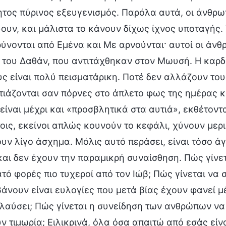
ος πύρινος εξευγενισμός. Παρόλα αυτά, οι άνθρωπ
ουν, και μάλιστα το κάνουν δίχως ίχνος υποταγής. 
νονται από Εμένα και Με αρνούνται· αυτοί οι άνθρ
 του Δαθάν, που αντιτάχθηκαν στον Μωυσή. Η καρδ
ς είναι πολύ πεισματάρικη. Ποτέ δεν αλλάζουν του
ιάζονται σαν πόρνες στο άπλετο φως της ημέρας κα
είναι μέχρι και «προσβλητικά στα αυτιά», εκθέτο
οις, εκείνοι απλώς κουνούν το κεφάλι, χύνουν μερ
υν λίγο άσχημα. Μόλις αυτό περάσει, είναι τόσο άγ
αι δεν έχουν την παραμικρή συναίσθηση. Πώς γίνετ
ατό φορές πιο τυχεροί από τον Ιώβ; Πώς γίνεται να 
νουν είναι ευλογίες που μετά βίας έχουν φανεί μέ
λαύσει; Πώς γίνεται η συνείδηση των ανθρώπων να α
ν τιμωρία; Ειλικρινά, όλα όσα απαιτώ από εσάς είν