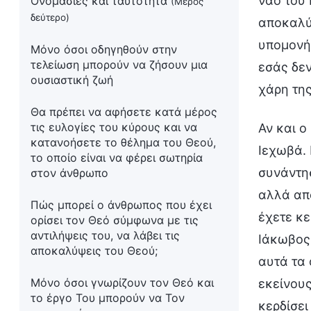
ναό του 
Ονομασίες και ταυτότητα
(Μέρος
δεύτερο)
αποκαλύψ
υπομονή 
Μόνο όσοι οδηγηθούν στην
τελείωση μπορούν να ζήσουν μια
εσάς δεν
ουσιαστική ζωή
χάρη τη
Θα πρέπει να αφήσετε κατά μέρος
τις ευλογίες του κύρους και να
Αν και ο
κατανοήσετε το θέλημα του Θεού,
Ιεχωβά. 
το οποίο είναι να φέρει σωτηρία
συνάντησ
στον άνθρωπο
αλλά απο
Πώς μπορεί ο άνθρωπος που έχει
έχετε κε
ορίσει τον Θεό σύμφωνα με τις
αντιλήψεις του, να λάβει τις
Ιάκωβος;
αποκαλύψεις του Θεού;
αυτά τα
Μόνο όσοι γνωρίζουν τον Θεό και
εκείνους
το έργο Του μπορούν να Τον
κερδίσει