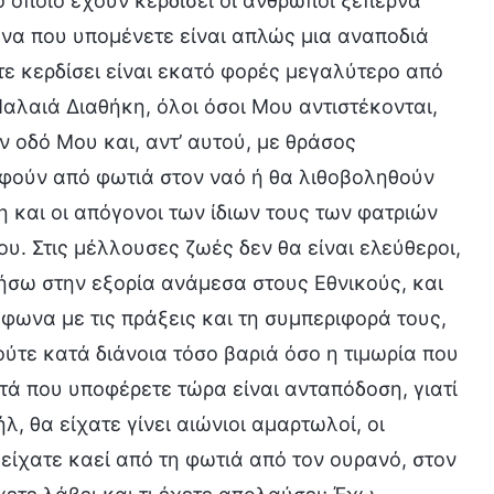
ο οποίο έχουν κερδίσει οι άνθρωποι ξεπερνά
να που υπομένετε είναι απλώς μια αναποδιά
τε κερδίσει είναι εκατό φορές μεγαλύτερο από
αλαιά Διαθήκη, όλοι όσοι Μου αντιστέκονται,
ν οδό Μου και, αντ’ αυτού, με θράσος
αφούν από φωτιά στον ναό ή θα λιθοβοληθούν
 και οι απόγονοι των ίδιων τους των φατριών
υ. Στις μέλλουσες ζωές δεν θα είναι ελεύθεροι,
ήσω στην εξορία ανάμεσα στους Εθνικούς, και
μφωνα με τις πράξεις και τη συμπεριφορά τους,
ούτε κατά διάνοια τόσο βαριά όσο η τιμωρία που
υτά που υποφέρετε τώρα είναι ανταπόδοση, γιατί
, θα είχατε γίνει αιώνιοι αμαρτωλοί, οι
 είχατε καεί από τη φωτιά από τον ουρανό, στον