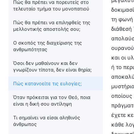
μεγαλύτε
Πώς θα πρέπει να πορευτείς στο
τελευταίο τμήμα του μονοπατιού
δοκιμασί
τη φωνή 
Πώς θα πρέπει να επιληφθείς της
διάθεσή 
μελλοντικής αποστολής σου;
απολαύσε
Ο σκοπός της διαχείρισης της
ουρανού.
ανθρωπότητας
και οι υ
Όσοι δεν μαθαίνουν και δεν
ή το περ
γνωρίζουν τίποτα, δεν είναι θηρία;
αποκαλύψ
Πώς κατανοείτε τις ευλογίες;
μυστήρια
οποίους 
Όταν πρόκειται για τον Θεό, ποια
είναι η δική σου αντίληψη
πράγματα
έχετε κε
Τι σημαίνει να είσαι αληθινός
άνθρωπος
κάθε λογ