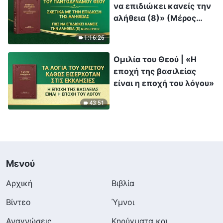
να επιδιώκει κανείς την
αλήθεια (8)» (Μέρος
πρώτο)
1:16:26
Ομιλία του Θεού | «Η
εποχή της βασιλείας
είναι η εποχή του λόγου»
43:51
Μενού
Αρχική
Βιβλία
Βίντεο
Ύμνοι
Αναγνώσεις
Κηρύγματα και