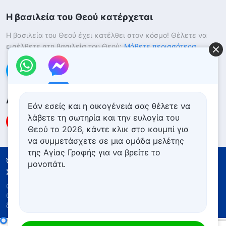
Η βασιλεία του Θεού κατέρχεται
Η βασιλεία του Θεού έχει κατέλθει στον κόσμο! Θέλετε να
εισέλθετε στη βασιλεία του Θεού;
Μάθετε περισσότερα
Επικοινωνήστε μαζί μας μέσω Messenger
Ακολουθήστε μας
Εάν εσείς και η οικογένειά σας θέλετε να
λάβετε τη σωτηρία και την ευλογία του
Θεού το 2026, κάντε κλικ στο κουμπί για
να συμμετάσχετε σε μια ομάδα μελέτης
της Αγίας Γραφής για να βρείτε το
Όροι Χρήσης
Πολιτική απορρήτου
μονοπάτι.
Συντελεστές
Πολιτική για τα Cookies
Copyright © 2026
Εκκλησία του Παντοδύναμου
Θεού
. Με την επιφύλαξη παντός νομίμου
δικαιώματος.