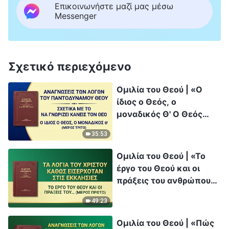
Επικοινωνήστε μαζί μας μέσω
Messenger
Σχετικό περιεχόμενο
Ομιλία του Θεού | «Ο
ίδιος ο Θεός, ο
μοναδικός Θ' Ο Θεός
είναι η πηγή της ζωής
35:53
για τα πάντα (Γ')»
(Μέρος τρίτο)
Ομιλία του Θεού | «Το
έργο του Θεού και οι
πράξεις του ανθρώπου»
(Μέρος πρώτο)
49:23
Ομιλία του Θεού | «Πώς