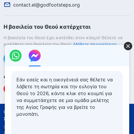
contact.el@godfootsteps.org
Η βασιλεία του Θεού κατέρχεται
Η βασιλεία του Θεού έχει κατέλθει στον κόσμο! Θέλετε να
εισέλθετε στη βασιλεία του Θεού;
Μάθετε περισσότερα
Επικοινωνήστε μαζί μας μέσω Messenger
Ακολουθήστε μας
Εάν εσείς και η οικογένειά σας θέλετε να
λάβετε τη σωτηρία και την ευλογία του
Θεού το 2026, κάντε κλικ στο κουμπί για
να συμμετάσχετε σε μια ομάδα μελέτης
της Αγίας Γραφής για να βρείτε το
Όροι Χρήσης
Πολιτική απορρήτου
μονοπάτι.
Συντελεστές
Πολιτική για τα Cookies
Copyright © 2026
Εκκλησία του Παντοδύναμου
Θεού
. Με την επιφύλαξη παντός νομίμου