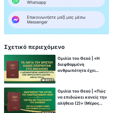
Whatsapp
Επικοινωνήστε μαζί μας μέσω
Messenger
Σχετικό περιεχόμενο
Ομιλία του Θεού | «Η
διεφθαρμένη
ανθρωπότητα έχει
περισσότερο ανάγκη τη
44:17
σωτηρία του
ενσαρκωμένου Θεού»
Ομιλία του Θεού | «Πώς
(Μέρος πρώτο)
να επιδιώκει κανείς την
αλήθεια (2)» (Μέρος
τρίτο)