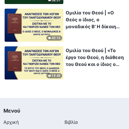
58:57
Ομιλία του Θεού | «Ο
Θεός ο ίδιος, ο
μοναδικός Β' Η δίκαιη
διάθεση του Θεού»
43:16
(Μέρος δεύτερο)
Ομιλία του Θεού | «Το
έργο του Θεού, η διάθεση
του Θεού και ο ίδιος ο
Θεός Α'» (Μέρος
19:45
δεύτερο)
Μενού
Αρχική
Βιβλία