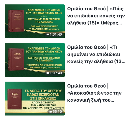
Θεό» (Μέρος δεύτερο)
Ομιλία του Θεού | «Πώς
να επιδιώκει κανείς την
αλήθεια (15)» (Μέρος
πρώτο)
1:01:40
Ομιλία του Θεού | «Τι
σημαίνει να επιδιώκει
κανείς την αλήθεια (13)»
(Μέρος δεύτερο)
1:07:40
Ομιλία του Θεού |
«Αποκαθιστώντας την
κανονική ζωή του
ανθρώπου και
55:10
οδηγώντας τον σε έναν
θαυμαστό προορισμό»
(Μέρος δεύτερο)