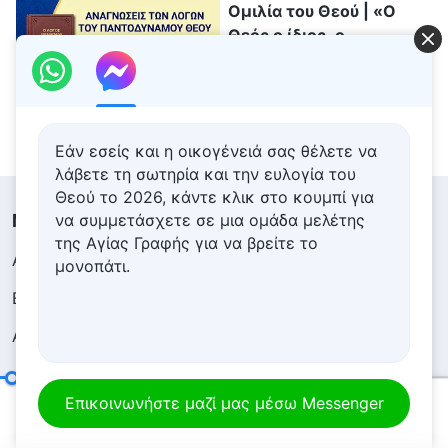
Ομιλία του Θεού | «Ο
Θεός ο ίδιος, ο
μοναδικός Β' Η δίκαιη
διάθεση του Θεού»
42:19
(Μέρος τέταρτο)
Εάν εσείς και η οικογένειά σας θέλετε να
λάβετε τη σωτηρία και την ευλογία του
Θεού το 2026, κάντε κλικ στο κουμπί για
Μενού
να συμμετάσχετε σε μια ομάδα μελέτης
της Αγίας Γραφής για να βρείτε το
Αρχική
Βιβλία
μονοπάτι.
Βίντεο
Ύμνοι
Αναγνώσεις
Κηρύγματα και
Συναναστροφή
Μαρτυρίες
Έκθεση εικόνων
Άσκηση (4)
Επικοινωνήστε μαζί μας μέσω Messenger
00:20
26:39
Ειδήσεις
Προφίλ