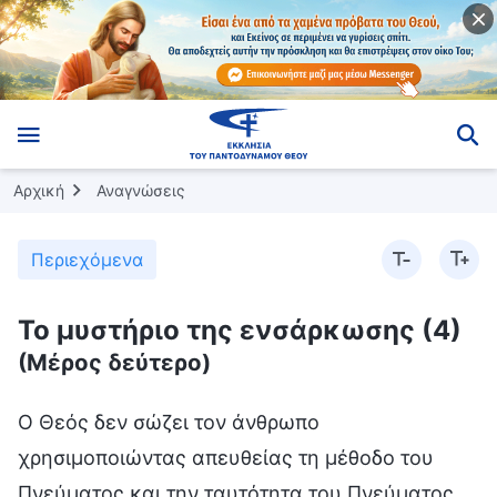
Αρχική
Αναγνώσεις
Περιεχόμενα
Το μυστήριο της ενσάρκωσης (4)
(Μέρος δεύτερο)
Ο Θεός δεν σώζει τον άνθρωπο χρησιμοποιώντας απευθείας τη μέθοδο του Πνεύματος και την ταυτότητα του Πνεύματος, διότι το Πνεύμα Του δεν μπορεί μήτε να το αγγίξει, μήτε να το δει, μήτε και να το προσεγγίσει ο άνθρωπος. Αν προσπαθούσε να σώσει τον άνθρωπο χρησιμοποιώντας απευθείας τη μέθοδο του Πνεύματος, ο άνθρωπος δεν θα ήταν σε θέση να λάβει τη σωτηρία Του. Αν ο Θεός δεν ενδυόταν την εξωτερική μορφή ενός δημιουργημένου ανθρώπου, ο άνθρωπος δεν θα ήταν σε θέση να λάβει αυτήν τη σωτηρία. Διότι ο άνθρωπος δεν μπορεί με κανέναν τρόπο να Τον προσεγγίσει, όπως κανείς δεν μπορούσε να πλησιάσει το σύννεφο του Ιεχωβά. Μόνο με το να γίνει ένα δημιουργημένο ανθρώπινο ον, δηλαδή, μόνο βάζοντας τον λόγο Του στο σώμα από σάρκα στο οποίο πρόκειται να μεταμορφωθεί, μπορεί Εκείνος να ενσταλάξει προσωπικά τον λόγο σε όλους όσοι Τον ακολουθούν. Τότε μόνο μπορεί ο άνθρωπος να δει και να ακούσει προσωπικά τον λόγο Του και, επιπλέον, να πάρει στην κατοχή του τον λόγο Του και, μέσω αυτού, να σωθεί ολοκληρωτικά. Εάν ο Θεός δεν ενσαρκωνόταν, κανένας θνητός δεν θα μπορούσε να λάβει τόσο μεγάλη σωτηρία, και δεν θα σωζόταν ούτε ένας άνθρωπος. Εάν το Πνεύμα του Θεού εργαζόταν απευθείας μεταξύ των ανθρώπων, ολόκληρη η ανθρωπότητα θα πατασσόταν ή, διαφορετικά, εφόσον δεν θα είχε τρόπο να έλθει σε επαφή με τον Θεό, θα πιανόταν αιχμάλωτη του Σατανά. Η πρώτη ενσάρκωση έγινε για να λυτρωθεί ο άνθρωπος από την αμαρτία, να λυτρωθεί μέσω του σαρκικού σώματος του Ιησού· με άλλα λόγια, Εκείνος έσωσε τον άνθρωπο από τον σταυρό, αλλά η διεφθαρμένη σατανική διάθεση παρέμενε ακόμα μέσα στον άνθρωπο. Η δεύτερη ενσάρκωση δεν θα λειτουργεί πλέον ως προσφορά περί αμαρτίας, αλλά, αντιθέτως, θα σώζει πλήρως όσους λυτρώθηκαν από την αμαρτία. Αυτό γίνεται έτσι ώστε όσοι έχουν συγχωρεθεί να μπορούν να απελευθερωθούν από τις αμαρτίες τους, να γίνουν τελείως καθαροί και, επιτυγχάνοντας αλλαγή στη διάθεσή τους, να απελευθερωθούν από την επιρροή του σκότους του Σατανά και να επιστρέψουν ενώπιον του θρόνου του Θεού. Μόνο κατ’ αυτόν τον τρόπο μπορεί να καθαγιαστεί τελείως ο άνθρωπος. Αφότου έφτασε στο τέλος της η Εποχή του Νόμου και, αρχής γενομένης από την Εποχή της Χάριτος, ο Θεός ξεκίνησε το έργο της σωτηρίας, το οποίο συνεχίζεται μέχρι τις έσχατες ημέρες, οπότε και θα εξαγνίσει τελείως την ανθρωπότητα κρίνοντας και παιδεύοντας την ανθρώπινη φυλή εξαιτίας της ανυπακοής της. Τότε μόνο θα ολοκληρώσει ο Θεός το έργο της σωτηρίας και θα εισέλθει στην ανάπαυση. Επομένως, στα τρία στάδια του έργου, ο Θεός ενσαρκώθηκε μόνο δύο φορές για να επιτελέσει ο ίδιος το έργο Του μεταξύ των ανθρώπων. Αυτό συμβαίνει επειδή μόνο ένα από τα τρία στάδια του έργου είναι η καθοδήγηση του ανθρώπου στο να ζει τη ζωή του, ενώ τα άλλα δύο αποτελούν το έργο της σωτηρίας. Μόνο με το να ενσαρκωθεί μπορεί ο Θεός να ζήσει μαζί με τον άνθρωπο, να βιώσει τα βάσανα του κόσμου και να ζήσει σε ένα κανονικό σώμα από σάρκα. Μόνο κατ’ αυτόν τον τρόπο μπορεί να παράσχει στους ανθρώπους την πρακτική οδό που χρειάζονται ως δημιουργημένα όντα. Ο άνθρωπος λαμβάνει πλήρη σωτηρία από τον Θεό μέσω της ενσάρκωσης του Θεού, και όχι απευθείας από τον ουρανό ως απάντηση στις προσευχές του. Διότι, εφόσον ο άνθρωπος είναι από σάρκα, δεν είναι σε θέση να δει το Πνεύμα του Θεού, πόσο μάλλον δε, να προσεγγίσει το Πνεύμα Του. Το μόνο με το οποίο μπορεί να έλθει σε επαφή ο άνθρωπος είναι η ενσάρκωση του Θεού, και μόνο μέσω αυτής είναι ο άνθρωπος σε θέση να συλλάβει όλες τις οδούς και όλες τις αλήθειες και να λάβει πλήρη σωτηρία. Η δεύτερη ενσάρκωση θα αρκεί για να απαλλάξει τον άνθρωπο από τις αμαρτίες του και να τον εξαγνίσει πλήρως. Συνεπώς, η δεύτερη ενσάρκωση θα περατώσει όλο το έργο του Θεού στη σάρκα και θα ολοκληρώσει τη σημασία της ενσάρκωσης του Θεού. Από εκεί και πέρα, το έργο του ενσαρκωμένου Θεού θα έχει ολοκληρωθεί πλήρως. Μετά τη δεύτερη ενσάρκωση, δεν θα ενσαρκωθεί για τρίτη φορά για το έργο Του. Διότι ολόκληρη η διαχείρισή Του θα έχει φτάσει στο τέλος της. Η ενσάρκωση κατά τις έσχατες ημέρες θα έχει κερδίσει πλήρως τον εκλεκτό Του λαό και όλοι οι άνθρωποι κατά τις έσχατες ημέρες θα έχουν ταξινομηθεί κατά είδος. Δεν θα επιτελεί πλέον το έργο της σωτηρίας, ούτε θα επιστρέψει στη σάρκα για να επιτελέσει κάποιο έργο. Στο έργο των εσχάτων ημερών, ο λόγος είναι ισχυρότερος από την εκδήλωση σημείων και τεράτων, και η εξουσία του λόγου υπερβαίνει εκείνη των σημείων και των τεράτων. Ο λόγος εκθέτει όλες τις διεφθαρμένες διαθέσεις που κρύβονται βαθιά μες στην καρδιά του ανθρώπου. Δεν είσαι σε θέση να τις αναγνωρίσεις μόνος σου. Όταν σου αποκαλυφθούν μέσω του λόγου, θα φτάσεις φυσικά στο σημείο να τις ανακαλύψεις· δεν θα μπορείς να τις αρνηθείς και θα πειστείς απόλυτα. Αυτή δεν είναι η εξουσία του λόγου; Αυτό είναι το αποτέλεσμα που επιτυγχάνεται από το έργο του λόγου σήμερα. Επομένως, ο άνθρωπος δεν μπορεί να σωθεί πλήρως από τις αμαρτίες του μέσω της θεραπείας ασθενειών και της εκβολής των δαιμονίων, ούτε μπορεί να ολοκληρωθεί πλήρως μέσω της εκδήλωσης σημείων και τεράτων. Η εξουσία της θεραπείας των ασθενειών και της εκβολής των δαιμονίων δίνει μονάχα χάρη στον άνθρωπο, αλλά η σάρκα του ανθρώπου εξακολουθεί να ανήκει στον Σατανά και η διεφθαρμένη σατανική διάθεση παραμένει ακόμα μέσα στον άνθρωπο. Με άλλα λόγια, ό,τι δεν έχει καθαριστεί, εξακολουθεί να ανήκει στην αμαρτία και την ακαθαρσία. Μόνο αφότου ο άνθρωπος γίνει καθαρός μέσω του λόγου, μπορεί να κερδηθεί από τον Θεό και να καθαγιαστεί. Όταν τα δαιμόνια εκβλήθηκαν από τον άνθρωπο και αυτός λυτρώθηκε, αυτό σήμαινε μόνο ότι αποσπάστηκε από τα χέρια του Σατανά και επέστρεψε στον Θεό. Ωστόσο, χωρίς να έχει γίνει καθαρός και χωρίς να έχει αλλαχθεί από τον Θεό, παραμένει διεφθαρμένος άνθρωπος. Μέσα στον άνθρωπο εξακολουθούν να υπάρχουν η ακαθαρσία, η εναντίωση και η ανυπακοή· ο άνθρωπος έχει επιστρέψει στον Θεό μόνο μέσω της λύτρωσης από Εκείνον, αλλά δεν έχει την παραμικρή γνώση του Θεού και εξακολουθεί να είναι ικανός να Του αντιστέκεται και να Τον προδίδει. Προτού λυτρωθεί ο άνθρωπος, πολλά από τα δηλητήρια του Σατανά είχαν ήδη φυτευτεί μέσα του και, μετά από χιλιάδες έτη διαφθοράς από τον Σατανά, έχει μέσα του μια καθιερωμένη φύση που αντιστέκεται στον Θεό. Επομένως, όταν λυτρωθεί ο άνθρωπος, αυτό δεν είναι τίποτα περισσότερο από λύτρωση κατά την οποία ο άνθρωπος αγοράζεται έναντι υψηλού τιμήματος, αλλά η δηλητηριώδης φύση μέσα του δεν έχει εξαλειφθεί. Ο άνθρωπος, που είναι τόσο μιαρός, πρέπει να υποβληθεί σε αλλαγή προτού γίνει άξιος να υπηρετήσει τον Θεό. Μέσω αυτού του έργου της κρίσης και της παίδευσης, ο άνθρωπος θα καταφέρει να γνωρίσει πλήρως την ακάθαρτη και διεφθαρμένη ουσία μέσα του και θα μπορέσει να αλλάξει εντελώς και να γίνει καθαρός. Μόνο κατ’ αυτόν τον τρόπο μπορεί ο άνθρωπος να αξιωθεί να επιστρέψει ενώπιον του θρόνου του Θεού. Όλο το έργο που επιτελείται σήμερα έχει σκοπό να γίνει ο άνθρωπος καθαρός και να αλλάξει. Μέσω της κρίσης και της παίδευσης του λόγου, και μέσω του εξευγενισμού, ο άνθρωπος μπορεί να αποβάλει τη διαφθορά του και να γίνει αγνός. Αντί να θεωρηθεί πως αυτό το στάδιο του έργου είναι εκείνο της σωτηρίας, θα ήταν πιο κατάλληλο να ειπωθεί ότι είναι το έργο του εξαγνισμού. Στην πραγματικότητα, αυτό είναι το στάδιο της κατάκτησης, καθώς και το δεύτερο στάδιο του έργου της σωτηρίας. Ο άνθρωπος φτάνει στο σημείο να κερδηθεί από τον Θεό μέσω της κρίσης και της παίδευσης του λόγου, και όλες οι ακαθαρσίες, οι αντιλήψεις, τα κίνητρα και οι προσωπικές φιλοδοξίες μέσα στην καρδιά του ανθρώπου αποκαλύπτονται πλήρως μέσω της χρήσης του λόγου ο οποίος εξευγενίζει, κρίνει και αποκαλύπτει. Αν και ο άνθρωπος μπορεί να έχει λυτρωθεί και να έχει συγχωρεθεί για τις αμαρτίες του, αυτό μπορεί να οφείλεται μόνο στο ότι ο Θεός δεν ενθυμείται τις παραβάσεις του ανθρώπου και δεν φέρεται στον άνθρωπο σύμφωνα με τις παραβάσεις του. Ωστόσο, όταν ο άνθρωπος, ο οποίος ζει σε ένα σώμα από σάρκα, δεν έχει απελευθερωθεί από την αμαρτία, μπορεί μόνο να συνεχίσει να αμαρτάνει, αποκαλύπτοντας ασταμάτητα τη διεφθαρμένη σατανική διάθεσή του. Αυτή είναι η ζωή που διάγει ο άνθρωπος —ένας ατελείωτος κύκλος αμαρτίας και συγχώρεσης. Η πλειονότητα των ανθρώπων αμαρτάνει την ημέρα, κι απλώς εξομολογείται το βράδυ. Έτσι, παρόλο που η προσφορά περί αμαρτίας είναι αενάως αποτελεσματική για τον άνθρωπο, δεν θα μπορέσει να σώσει τον άνθρωπο από την αμαρτία. Έχει ολοκληρωθεί μόνο το ήμισυ του έργου της σωτηρίας, γιατί ο άνθρωπος εξακολουθεί να έχει διεφθαρμένη διάθεση. Για παράδειγμα, όταν οι άνθρωποι αντιλήφθηκαν ότι ήταν απόγονοι του Μωάβ, εξέφρασαν παράπονα, έπαψαν να επιδιώκουν τη ζωή και έγιναν τελείως αρνητικοί. Αυτό δεν καταδεικνύει ότι η ανθρωπότητα δεν είναι ακόμα σε θέση να υποταχθεί ολοκληρωτικά στο κράτος του Θεού; Αυτή δεν είναι επακριβώς η διεφθαρμένη σατανική διάθεσή της; Όταν δεν υποβαλλόσουν σε παίδευση, ύψωνες τα χέρια σου πιο ψηλά από όλους τους άλλους, πιο ψηλά ακόμα κι από του Ιησού. Και φώναζες με δυνατή φωνή: «Να γίνω αγαπητός υιός του Θεού! Να γίνω οικείος του Θεού! Θα προτιμούσαμε να πεθάνουμε παρά να προσκυνήσουμε τον Σατανά! Επαναστατούμε εναντίον του παλαιού Σατανά! Επαναστατούμε εναντίον του μεγάλου κόκκινου δράκοντα! Είθε ο μεγάλος κόκκινος δράκοντας να χάσει τελείως την εξουσία! Είθε ο Θεός να μας καταστήσει ολοκληρωμένους!» Οι κραυγές σου ήταν πιο δυνατές από όλων των άλλων. Αλλά τότε ήρθε ο καιρός της παίδευσης και, για άλλη μια φορά, αποκαλύφθηκε η διεφθαρμένη διάθεση των ανθρώπων. Τότε οι κραυγές τους έσβησαν και η αποφασιστικότητά τους χάθηκε. Αυτή είναι η διαφθορά του ανθρώπου· είναι πιο βαθιά εδραιωμένη από την αμαρτία, είναι κάτι που φύτεψε ο Σατανάς και είναι βαθιά ριζωμένη μέσα στον άνθρωπο. Δεν είναι εύκολο να αντιληφθεί ο άνθρωπος τις αμαρτίες του· δεν είναι σε θέση να αναγνωρίσει τη βαθιά ριζωμένη φύση του και πρέπει να στηριχθεί στην κρίση του λόγου για να επιτύχει αυτό το αποτέλεσμα. Μόνο έτσι μπορεί ο άνθρωπος να αλλάξει σταδιακά από εκείνο το σημείο κι έπειτα. Ο άνθρωπος φώναζε έτσι στο παρελθόν επειδή δεν κατανοούσε καθόλου την αρχική διεφθαρμένη διάθεσή του. Αυτές είναι οι ακαθαρσίες που υπάρχουν μέσα στον άνθρωπο. Κατά τη διά