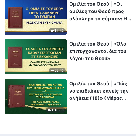
Ομιλία του Θεού | «Οι
ομιλίες του Θεού προς
ολόκληρο το σύμπαν: Η
δέκατη έκτη ομιλία»
15:42
Ομιλία του Θεού | «Όλα
επιτυγχάνονται δια του
λόγου του Θεού»
58:45
Ομιλία του Θεού | «Πώς
να επιδιώκει κανείς την
αλήθεια (18)» (Μέρος
τρίτο)
1:10:53