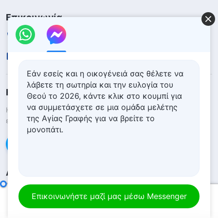
Επικοινωνία
+30-699-815-6524
contact.el@godfootsteps.org
Εάν εσείς και η οικογένειά σας θέλετε να
λάβετε τη σωτηρία και την ευλογία του
Η βασιλεία του Θεού κατέρχεται
Θεού το 2026, κάντε κλικ στο κουμπί για
να συμμετάσχετε σε μια ομάδα μελέτης
Η βασιλεία του Θεού έχει κατέλθει στον κόσμο! Θέλετε να
της Αγίας Γραφής για να βρείτε το
εισέλθετε στη βασιλεία του Θεού;
Μάθετε περισσότερα
μονοπάτι.
Επικοινωνήστε μαζί μας μέσω Messenger
Ακολουθήστε μας
Το μυστήριο της ενσάρκωσης (2)
Επικοινωνήστε μαζί μας μέσω Messenger
00:00
23:24