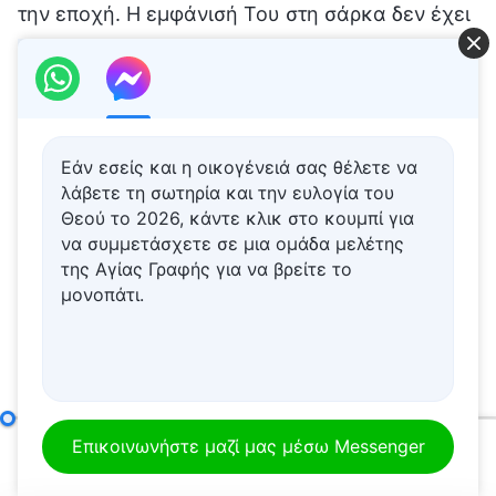
την εποχή. Η εμφάνισή Του στη σάρκα δεν έχει
καμιά σχέση με τη διαχείρισή Του και υφίσταται
απλώς χάριν του έργου Του εκείνη την εποχή.
Ωστόσο, είναι αδύνατον ο ενσαρκωμένος Θεός
να μην έχει συγκεκριμένη εμφάνιση, οπότε
Εάν εσείς και η οικογένειά σας θέλετε να
επιλέγει την κατάλληλη οικογένεια για να
λάβετε τη σωτηρία και την ευλογία του
Θεού το 2026, κάντε κλικ στο κουμπί για
καθορίσει την εμφάνισή Του. Αν η εμφάνιση του
να συμμετάσχετε σε μια ομάδα μελέτης
Θεού είχε αντιπροσωπευτική σημασία, τότε
της Αγίας Γραφής για να βρείτε το
μονοπάτι.
όλοι εκείνοι με χαρακτηριστικά προσώπου
όμοια με τα δικά Του θα αντιπροσώπευαν
επίσης τον Θεό. Δεν θα ήταν αυτό μέγα
σφάλμα; Ο άνθρωπος ζωγράφισε την εικόνα
του Ιησού για να Τον λατρέψει. Εκείνον τον
Το όραμα του έργου του Θεού (3)
(Μέρος δεύτερο)
Επικοινωνήστε μαζί μας μέσω Messenger
00:00
48:09
καιρό, το Άγιο Πνεύμα δεν έδωσε ειδικές