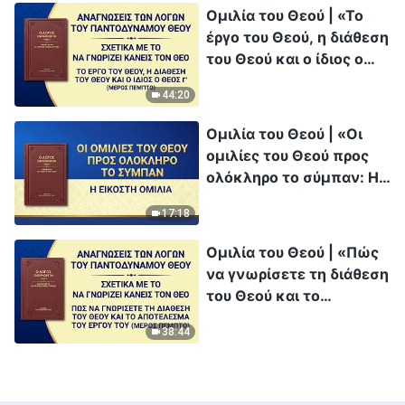
Ομιλία του Θεού | «Το
έργο του Θεού, η διάθεση
του Θεού και ο ίδιος ο
Θεός Γ'» (Μέρος πέμπτο)
44:20
Ομιλία του Θεού | «Οι
ομιλίες του Θεού προς
ολόκληρο το σύμπαν: Η
εικοστή ομιλία»
17:18
Ομιλία του Θεού | «Πώς
να γνωρίσετε τη διάθεση
του Θεού και το
αποτέλεσμα του έργου
38:44
Του» (Μέρος πέμπτο)