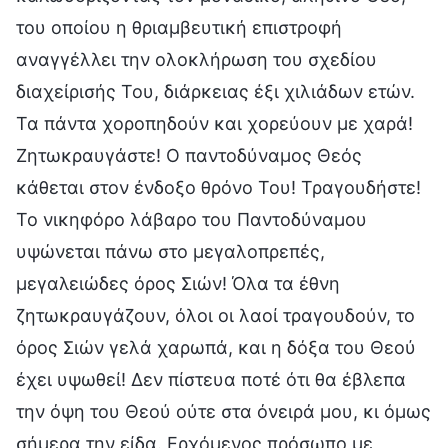
του οποίου η θριαμβευτική επιστροφή
αναγγέλλει την ολοκλήρωση του σχεδίου
διαχείρισής Του, διάρκειας έξι χιλιάδων ετών.
Τα πάντα χοροπηδούν και χορεύουν με χαρά!
Ζητωκραυγάστε! Ο παντοδύναμος Θεός
κάθεται στον ένδοξο θρόνο Του! Τραγουδήστε!
Το νικηφόρο λάβαρο του Παντοδύναμου
υψώνεται πάνω στο μεγαλοπρεπές,
μεγαλειώδες όρος Σιών! Όλα τα έθνη
ζητωκραυγάζουν, όλοι οι λαοί τραγουδούν, το
όρος Σιών γελά χαρωπά, και η δόξα του Θεού
έχει υψωθεί! Δεν πίστευα ποτέ ότι θα έβλεπα
την όψη του Θεού ούτε στα όνειρά μου, κι όμως
σήμερα την είδα. Ερχόμενος πρόσωπο με