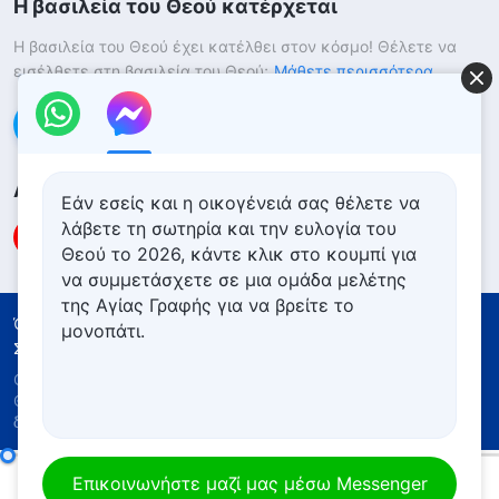
Η βασιλεία του Θεού κατέρχεται
Η βασιλεία του Θεού έχει κατέλθει στον κόσμο! Θέλετε να
εισέλθετε στη βασιλεία του Θεού;
Μάθετε περισσότερα
Επικοινωνήστε μαζί μας μέσω Messenger
Ακολουθήστε μας
Εάν εσείς και η οικογένειά σας θέλετε να
λάβετε τη σωτηρία και την ευλογία του
Θεού το 2026, κάντε κλικ στο κουμπί για
να συμμετάσχετε σε μια ομάδα μελέτης
της Αγίας Γραφής για να βρείτε το
Όροι Χρήσης
Πολιτική απορρήτου
μονοπάτι.
Συντελεστές
Πολιτική για τα Cookies
Copyright © 2026
Εκκλησία του Παντοδύναμου
Θεού
. Με την επιφύλαξη παντός νομίμου
δικαιώματος.
Καθημερινά λόγια του Θεού: Τα τρία στάδια του έργου | Απόσπασμα 41
Επικοινωνήστε μαζί μας μέσω Messenger