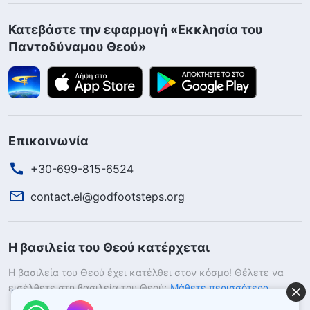
Κατεβάστε την εφαρμογή «Εκκλησία του
Παντοδύναμου Θεού»
Επικοινωνία
+30-699-815-6524
contact.el@godfootsteps.org
Η βασιλεία του Θεού κατέρχεται
Η βασιλεία του Θεού έχει κατέλθει στον κόσμο! Θέλετε να
εισέλθετε στη βασιλεία του Θεού;
Μάθετε περισσότερα