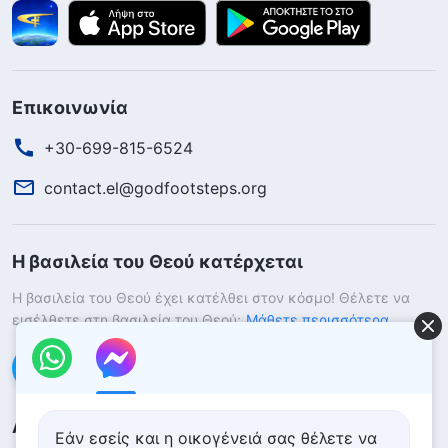
Επικοινωνία
+30-699-815-6524
contact.el@godfootsteps.org
Η βασιλεία του Θεού κατέρχεται
Η βασιλεία του Θεού έχει κατέλθει στον κόσμο! Θέλετε να
εισέλθετε στη βασιλεία του Θεού;
Μάθετε περισσότερα
Επικοινωνήστε μαζί μας μέσω Messenger
Ακολουθήστε μας
Εάν εσείς και η οικογένειά σας θέλετε να