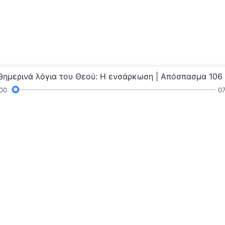
θημερινά λόγια του Θεού: Η ενσάρκωση | Απόσπασμα 106
00
07
γνώσεις
Κηρύγματα και Συναναστροφή
Μαρτυρ
τοδύναμου Θεού»
Η βασιλεία 
Η βασιλεία του 
βασιλεία του Θε