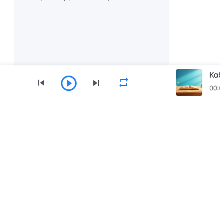
Κα
00:
Μενού
Αρχική
Βιβλία
Βίντεο
Ύμνοι
Ανα
Κατεβάστε την εφαρμογή «Εκκλησία του Παν