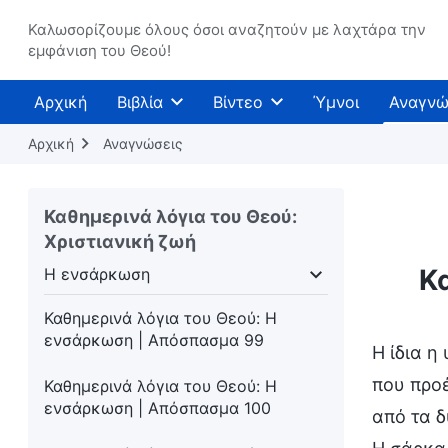
Καλωσορίζουμε όλους όσοι αναζητούν με λαχτάρα την
εμφάνιση του Θεού!
Αρχική
Βιβλία
Βίντεο
Ύμνοι
Αναγνώ
Αρχική
Αναγνώσεις
Καθημερινά λόγια του Θεού:
Χριστιανική ζωή
Κ
Η ενσάρκωση
ς ημέρες
Η ενσάρκωση
Γνωρίζοντας το έργο
Καθημερινά λόγια του Θεού: Η
ενσάρκωση | Απόσπασμα 99
Η ίδια η
που προέ
Καθημερινά λόγια του Θεού: Η
ενσάρκωση | Απόσπασμα 100
από τα δ