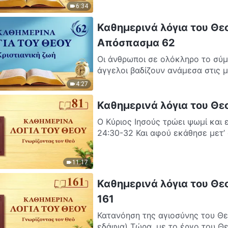
6:34
Καθημερινά λόγια του Θεο
Απόσπασμα 62
Οι άνθρωποι σε ολόκληρο το σύμ
άγγελοι βαδίζουν ανάμεσα στις μ
4:27
Καθημερινά λόγια του Θε
Ο Κύριος Ιησούς τρώει ψωμί και 
24:30-32 Και αφού εκάθησε μετ’ 
11:17
Καθημερινά λόγια του Θε
161
Κατανόηση της αγιοσύνης του Θε
εδάφια) Τώρα, με το έργο του Θε