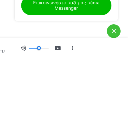
Επικοινωνήστε μαζί μας μέσω
Messenger
:17
ίες
Έκθεση εικόνων
Ειδήσεις
Προφίλ
του Θεού κατέρχεται
Θεού έχει κατέλθει στον κόσμο! Θέλετε να εισέλθετε στη
ού;
Μάθετε περισσότερα