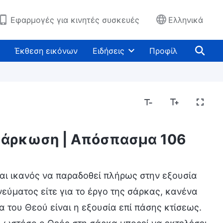
Εφαρμογές για κινητές συσκευές
Ελληνικά
Έκθεση εικόνων
Ειδήσεις
Προφίλ
νσάρκωση | Απόσπασμα 106
ς έχει και είναι
Μυστήρια σχετικά με τη Βίβλο
ναι ικανός να παραδοθεί πλήρως στην εξουσία
νεύματος είτε για το έργο της σάρκας, κανένα
α του Θεού είναι η εξουσία επί πάσης κτίσεως.