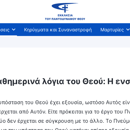
σεις
Κηρύγματα και Συναναστροφή
Μαρτυρίες
αθημερινά λόγια του Θεού: Η ε
 του Θεού
Η διάθεση του Θεού και αυτό που Αυτό
 υπόσταση του Θεού έχει εξουσία, ωστόσο Αυτός εί
ρχεται από Αυτόν. Είτε πρόκειται για το έργο του Π
ύο δεν έρχεται σε σύγκρουση με το άλλο. Το Πνεύμ