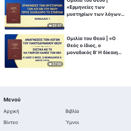
Ομιλία του Θεού |
«Ερμηνείες των
μυστηρίων των λόγων
του Θεού προς ολόκληρο
25:47
το σύμπαν: Κεφάλαιο 1»
Ομιλία του Θεού | «Ο
Θεός ο ίδιος, ο
μοναδικός Β' Η δίκαιη
διάθεση του Θεού»
37:00
(Μέρος τρίτο)
Μενού
Αρχική
Βιβλία
Βίντεο
Ύμνοι