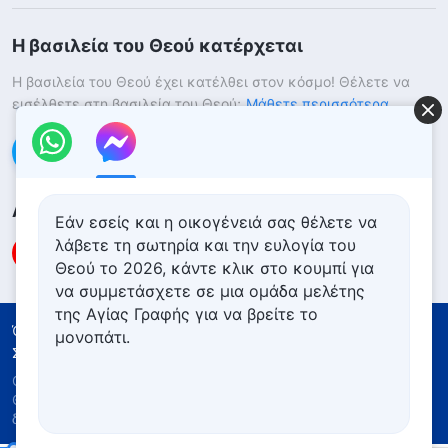
Η βασιλεία του Θεού κατέρχεται
Η βασιλεία του Θεού έχει κατέλθει στον κόσμο! Θέλετε να
εισέλθετε στη βασιλεία του Θεού;
Μάθετε περισσότερα
Επικοινωνήστε μαζί μας μέσω Messenger
Ακολουθήστε μας
Εάν εσείς και η οικογένειά σας θέλετε να
λάβετε τη σωτηρία και την ευλογία του
Θεού το 2026, κάντε κλικ στο κουμπί για
να συμμετάσχετε σε μια ομάδα μελέτης
της Αγίας Γραφής για να βρείτε το
Όροι Χρήσης
Πολιτική απορρήτου
μονοπάτι.
Συντελεστές
Πολιτική για τα Cookies
Copyright © 2026
Εκκλησία του Παντοδύναμου
Θεού
. Με την επιφύλαξη παντός νομίμου
δικαιώματος.