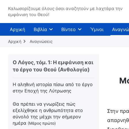
Ο Σωτήρας έχει ήδη επιστρέψει
Καλωσορίζουμε όλους όσοι αναζητούν με λαχτάρα την
πάνω σε ένα «λευκό σύννεφο»
εμφάνιση του Θεού!
Το έργο της διάδοσης του
Αρχική
Βιβλία
Βίντεο
Ύμνοι
Αναγνώ
ευαγγελίου είναι επίσης το έργο της
σωτηρίας του ανθρώπου
Αρχική
Αναγνώσεις
Ο χαρακτήρας όλων σας είναι τόσο
ποταπός!
Ο Λόγος, τόμ. 1: Η εμφάνιση και
το έργο του Θεού (Ανθολογία)
Το έργο την Εποχή του Νόμου
Μό
Η αληθινή ιστορία πίσω από το έργο
στην Εποχή της Λύτρωσης
Θα πρέπει να γνωρίζεις πώς
εξελίχθηκε η ανθρωπότητα στο
Στην πρα
σύνολό της μέχρι την σήμερον
απαρνηθο
ημέρα
(Μέρος πρώτο)