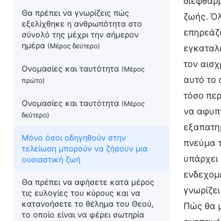
διεφθαρμ
Θα πρέπει να γνωρίζεις πώς
ζωής. Όλ
εξελίχθηκε η ανθρωπότητα στο
επηρεάζε
σύνολό της μέχρι την σήμερον
ημέρα
(Μέρος δεύτερο)
εγκαταλε
τον αισχ
Ονομασίες και ταυτότητα
(Μέρος
αυτό το 
πρώτο)
τόσο περ
Ονομασίες και ταυτότητα
(Μέρος
να αφυπ
δεύτερο)
εξαπατημ
Μόνο όσοι οδηγηθούν στην
πνεύμα τ
τελείωση μπορούν να ζήσουν μια
υπάρχει 
ουσιαστική ζωή
ενδεχομέ
Θα πρέπει να αφήσετε κατά μέρος
γνωρίζει
τις ευλογίες του κύρους και να
κατανοήσετε το θέλημα του Θεού,
Πώς θα μ
το οποίο είναι να φέρει σωτηρία