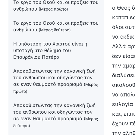
Το έργο του Θεού και οι πράξεις του
ο Θεός δ
ανθρώπου
(Μέρος πρώτο)
καταπιεσ
Το έργο του Θεού και οι πράξεις του
όλοι αυτ
ανθρώπου
(Μέρος δεύτερο)
να εκδικ
Η υπόσταση του Χριστού είναι η
Αλλά αρν
υποταγή στο θέλημα του
δεν είσα
Επουράνιου Πατέρα
την αμαρ
Αποκαθιστώντας την κανονική ζωή
διαλύσει
του ανθρώπου και οδηγώντας τον
σε έναν θαυμαστό προορισμό
ακολουθή
(Μέρος
πρώτο)
να απολα
ευλογία 
Αποκαθιστώντας την κανονική ζωή
του ανθρώπου και οδηγώντας τον
και, επι
σε έναν θαυμαστό προορισμό
(Μέρος
έχουν πέ
δεύτερο)
την αλήθ