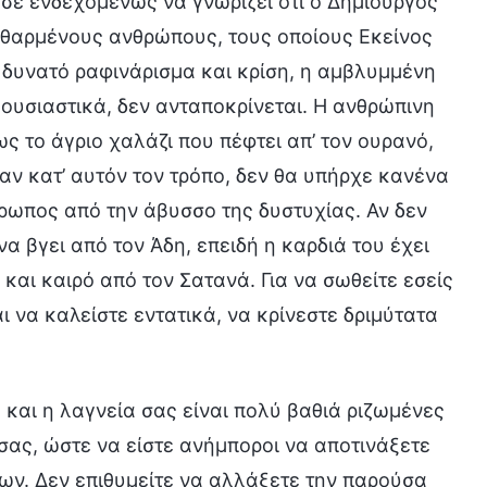
σε ενδεχομένως να γνωρίζει ότι ο Δημιουργός
εφθαρμένους ανθρώπους, τους οποίους Εκείνος
 δυνατό ραφινάρισμα και κρίση, η αμβλυμμένη
 ουσιαστικά, δεν ανταποκρίνεται. Η ανθρώπινη
ς το άγριο χαλάζι που πέφτει απ’ τον ουρανό,
αν κατ’ αυτόν τον τρόπο, δεν θα υπήρχε κανένα
ρωπος από την άβυσσο της δυστυχίας. Αν δεν
α βγει από τον Άδη, επειδή η καρδιά του έχει
 και καιρό από τον Σατανά. Για να σωθείτε εσείς
ι να καλείστε εντατικά, να κρίνεστε δριμύτατα
 και η λαγνεία σας είναι πολύ βαθιά ριζωμένες
σας, ώστε να είστε ανήμποροι να αποτινάξετε
ν. Δεν επιθυμείτε να αλλάξετε την παρούσα