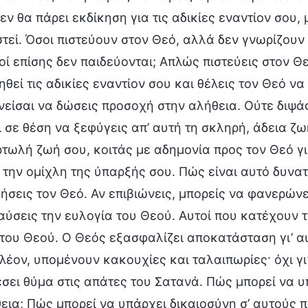
εν θα πάρει εκδίκηση για τις αδικίες εναντίον σου,
τεί. Όσοι πιστεύουν στον Θεό, αλλά δεν γνωρίζου
οί επίσης δεν παιδεύονται; Απλώς πιστεύεις στον Θ
ηθεί τις αδικίες εναντίον σου και θέλεις τον Θεό ν
είσαι να δώσεις προσοχή στην αλήθεια. Ούτε διψάς
ι σε θέση να ξεφύγεις απ’ αυτή τη σκληρή, άδεια ζω
τωλή ζωή σου, κοιτάς με αδημονία προς τον Θεό γι
 την ομίχλη της ύπαρξής σου. Πώς είναι αυτό δυνατό
σεις τον Θεό. Αν επιβιώνεις, μπορείς να φανερώνει
ύσεις την ευλογία του Θεού. Αυτοί που κατέχουν 
του Θεού. Ο Θεός εξασφαλίζει αποκατάσταση γι’ α
πλέον, υπομένουν κακουχίες και ταλαιπωρίες· όχι γ
σει θύμα στις απάτες του Σατανά. Πώς μπορεί να 
εια; Πώς μπορεί να υπάρχει δικαιοσύνη σ’ αυτούς 