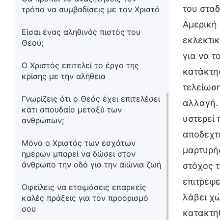
του σταδ
τρόπο να συμβαδίσεις με τον Χριστό
Αμερική 
Είσαι ένας αληθινός πιστός του
εκλεκτικ
Θεού;
για να τ
Ο Χριστός επιτελεί το έργο της
κατάκτησ
κρίσης με την αλήθεια
τελείωση
Γνωρίζεις ότι ο Θεός έχει επιτελέσει
αλλαγή. 
κάτι σπουδαίο μεταξύ των
υστερεί 
ανθρώπων;
αποδεχτε
Μόνο ο Χριστός των εσχάτων
μαρτυρήσ
ημερών μπορεί να δώσει στον
άνθρωπο την οδό για την αιώνια ζωή
στόχος τ
επιτρέψε
Οφείλεις να ετοιμάσεις επαρκείς
λάβει χώ
καλές πράξεις για τον προορισμό
σου
κατακτηθ