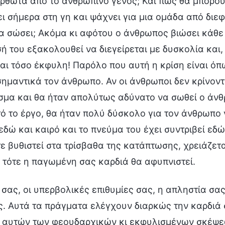
ρθωτα από το ανθρώπινο γένος; Και πώς θα μπορού
ει σήμερα στη γη και ψάχνει για μια ομάδα από δι
α σώσει; Ακόμα κι αφότου ο άνθρωπος βιώσει κάθε
ή του εξακολουθεί να διεγείρεται με δυσκολία και,
αι τόσο έκφυλη! Παρόλο που αυτή η κρίση είναι όπω
ημαντικά τον άνθρωπο. Αν οι άνθρωποι δεν κρίνοντ
σμα και θα ήταν απολύτως αδύνατο να σωθεί ο άνθ
ό το έργο, θα ήταν πολύ δύσκολο για τον άνθρωπο ν
εδώ και καιρό και το πνεύμα του έχει συντριβεί εδώ
ε βυθιστεί στα τρίσβαθα της κατάπτωσης, χρειάζετα
 τότε η παγωμένη σας καρδιά θα αφυπνιστεί.
σας, οι υπερβολικές επιθυμίες σας, η απληστία σας
. Αυτά τα πράγματα ελέγχουν διαρκώς την καρδιά 
ό αυτών των φεουδαρχικών κι εκφυλισμένων σκέψεω