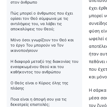
ανεπανό
στον άνθρωπο
έχει έρθ
Πώς μπορεί ο άνθρωπος που έχει
μπορεί ν
ορίσει τον Θεό σύμφωνα με τις
συνείδησ
αντιλήψεις του, να λάβει τις
αποκαλύψεις του Θεού;
φύση είν
ωφελεί σ
Μόνο όσοι γνωρίζουν τον Θεό και
το έργο Του μπορούν να Τον
αποτέλε
ικανοποιήσουν
ήταν αυτ
Η διαφορά μεταξύ της διακονίας του
πεθάνει 
ενσαρκωμένου Θεού και του
που έχετ
καθήκοντος του ανθρώπου
και μόνο
Ο Θεός είναι ο Κύριος όλης της
πλάσης
Η σάρκα 
μέσα σας
Ποια είναι η άποψή σου για τις
δεκατρείς επιστολές;
τον ζυγ