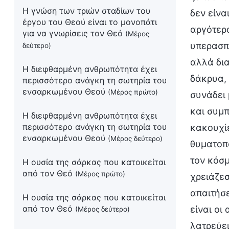
Η γνώση των τριών σταδίων του
δεν είνα
έργου του Θεού είναι το μονοπάτι
αργότερα
για να γνωρίσεις τον Θεό
(Μέρος
υπερασπί
δεύτερο)
αλλά δια
Η διεφθαρμένη ανθρωπότητα έχει
δάκρυα, 
περισσότερο ανάγκη τη σωτηρία του
ενσαρκωμένου Θεού
(Μέρος πρώτο)
συνάδει 
και συμπ
Η διεφθαρμένη ανθρωπότητα έχει
περισσότερο ανάγκη τη σωτηρία του
κακουχίε
ενσαρκωμένου Θεού
(Μέρος δεύτερο)
θυματοπο
τον κόσμ
Η ουσία της σάρκας που κατοικείται
από τον Θεό
(Μέρος πρώτο)
χρειάζεσ
απαιτήσε
Η ουσία της σάρκας που κατοικείται
από τον Θεό
είναι οι
(Μέρος δεύτερο)
λατρεύει