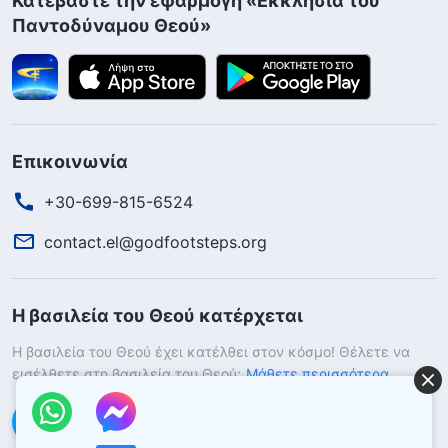
Κατεβάστε την εφαρμογή «Εκκλησία του
Παντοδύναμου Θεού»
Επικοινωνία
+30-699-815-6524
contact.el@godfootsteps.org
Η βασιλεία του Θεού κατέρχεται
Η βασιλεία του Θεού έχει κατέλθει στον κόσμο! Θέλετε να
εισέλθετε στη βασιλεία του Θεού;
Μάθετε περισσότερα
Επικοινωνήστε μαζί μας μέσω Messenger