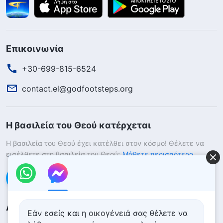
Επικοινωνία
+30-699-815-6524
contact.el@godfootsteps.org
Η βασιλεία του Θεού κατέρχεται
Η βασιλεία του Θεού έχει κατέλθει στον κόσμο! Θέλετε να
εισέλθετε στη βασιλεία του Θεού;
Μάθετε περισσότερα
Επικοινωνήστε μαζί μας μέσω Messenger
Ακολουθήστε μας
Εάν εσείς και η οικογένειά σας θέλετε να