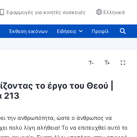
Εφαρμογές για κινητές συσκευές
Ελληνικά
Έκθεση εικόνων
Ειδήσεις
Προφίλ
ζοντας το έργο του Θεού |
Μυστήρια σχετικά με τη Βίβλο
Εκθέτοντας τις
 213
ίσει την ανθρωπότητα, ώστε ο άνθρωπος να
χει πολύ λίγη αλήθεια! Το να επιτευχθεί αυτό το