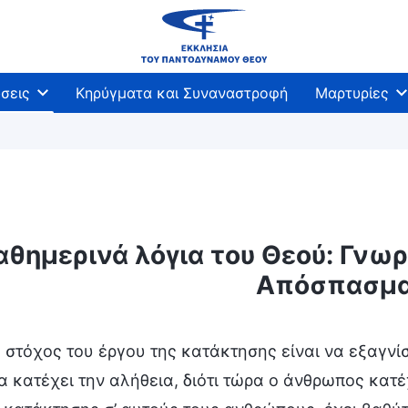
σεις
Κηρύγματα και Συναναστροφή
Μαρτυρίες
αθημερινά λόγια του Θεού: Γνωρί
άθεση του Θεού και αυτό που Αυτός έχει και είναι
Απόσπασμα
 στόχος του έργου της κατάκτησης είναι να εξαγν
α κατέχει την αλήθεια, διότι τώρα ο άνθρωπος κατέ