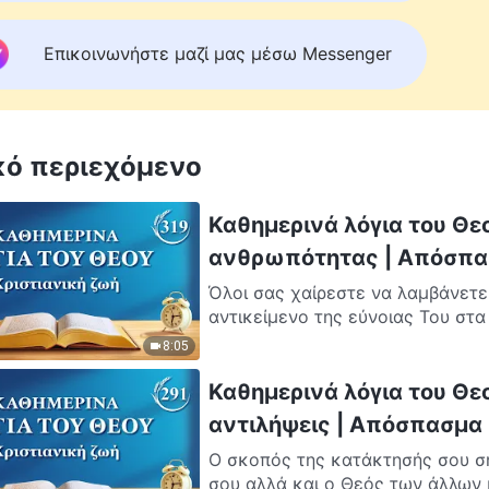
Επικοινωνήστε μαζί μας μέσω Messenger
κό περιεχόμενο
Καθημερινά λόγια του Θε
ανθρωπότητας | Απόσπα
Όλοι σας χαίρεστε να λαμβάνετε
αντικείμενο της εύνοιας Του στα 
8:05
Καθημερινά λόγια του Θε
αντιλήψεις | Απόσπασμα
Ο σκοπός της κατάκτησής σου σή
σου αλλά και ο Θεός των άλλων κα