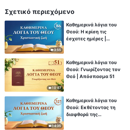
Σχετικό περιεχόμενο
Καθημερινά λόγια του
Θεού: Η κρίση τις
έσχατες ημέρες |
Απόσπασμα 86
3:55
Καθημερινά λόγια του
Θεού: Γνωρίζοντας τον
Θεό | Απόσπασμα 51
10:47
Καθημερινά λόγια του
Θεού: Εκθέτοντας τη
διαφθορά της
ανθρωπότητας |
14:35
Απόσπασμα 327