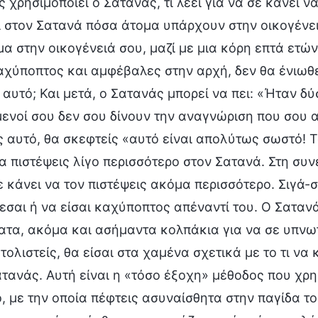
 χρησιμοποιεί ο Σατανάς, τι λέει για να σε κάνει να
ι στον Σατανά πόσα άτομα υπάρχουν στην οικογένει
μα στην οικογένειά σου, μαζί με μια κόρη επτά ετών
χύποπτος και αμφέβαλες στην αρχή, δεν θα ένιωθες
αυτό; Και μετά, ο Σατανάς μπορεί να πει: «Ήταν δύ
ενοί σου δεν σου δίνουν την αναγνώριση που σου αξ
 αυτό, θα σκεφτείς «αυτό είναι απολύτως σωστό! 
α πιστέψεις λίγο περισσότερο στον Σατανά. Στη συνέ
ε κάνει να τον πιστέψεις ακόμα περισσότερο. Σιγά-
εσαι ή να είσαι καχύποπτος απέναντί του. Ο Σαταν
τα, ακόμα και ασήμαντα κολπάκια για να σε υπνωτ
ολιστείς, θα είσαι στα χαμένα σχετικά με το τι να
ατανάς. Αυτή είναι η «τόσο έξοχη» μέθοδος που χρη
 με την οποία πέφτεις ασυναίσθητα στην παγίδα το