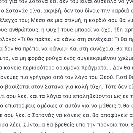
ποτα για τον Σατανά και δεν του είναι δύσκολο να γ
 ο Σατανάς είναι ακριβή, δεν του δίνεις την καρδιά
έλεγχό του; Μέσα σε μια στιγμή, η καρδιά σου θα ν
υς ανθρώπους, η ψυχή τους μπορεί να έχει ήδη αρπ
λόγο: «Τι θα πρέπει να κάνω στη συνέχεια; Τι θα 
 δεν θα πρέπει να κάνω;» Και στη συνέχεια, θα πει 
υτό, να μη φοράς ρούχα ενός συγκεκριμένου χρώμα
α κάνεις περισσότερο ορισμένα πράγματα… Δεν θα ε
νευες πιο γρήγορα από τον λόγο του Θεού. Γιατί 
α βασίζεται στον Σατανά για καλή τύχη. Τότε δεν ε
,τι σου λέει και τα λόγια του επαληθεύονται ως εκ
α επιστρέψεις αμέσως σ’ αυτόν για να μάθεις τι θα 
ε σου λέει ο Σατανάς να κάνεις και θα αποφύγεις 
 όσα λέει; Σύντομα θα βρεθείς υπό την πρόνοιά του,